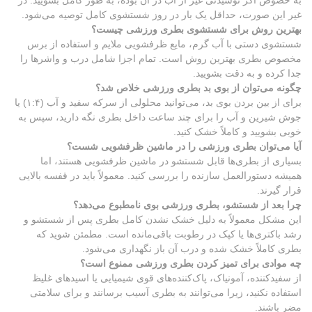
به خصوص اگر نوشیدنی غیر از آب در آن بوده، به طور کامل بشویید. در
غیر این صورت، حداقل یک بار در روز شستشوی کامل توصیه می‌شود.
بهترین روش برای شستشوی بطری ورزشی چیست؟
شستشوی دستی با آب گرم، مایع ظرفشویی ملایم و استفاده از برس
مخصوص بطری بهترین روش است. تمام اجزا شامل درب و واشرها را
جدا کرده و به دقت بشویید.
چگونه می‌توان از بوی بد بطری ورزشی خلاص شد؟
برای از بین بردن بوی بد، می‌توانید محلولی از سرکه سفید و آب (۱:۴) یا
جوش شیرین و آب را برای چند ساعت داخل بطری نگه دارید، سپس به
خوبی بشویید و کاملاً خشک کنید.
آیا می‌توان بطری ورزشی را در ماشین ظرفشویی شست؟
بسیاری از بطری‌ها قابل شستشو در ماشین ظرفشویی هستند، اما
همیشه دستورالعمل سازنده را بررسی کنید. معمولاً باید در قفسه بالایی
قرار گیرند.
چرا بعد از شستشو، بطری ورزشی بوی نامطبوع می‌دهد؟
این مشکل معمولاً به دلیل خشک نشدن کامل بطری پس از شستشو و
رشد باکتری‌ها یا کپک در رطوبت باقی‌مانده است. مطمئن شوید که
بطری کاملاً خشک شده و درب آن باز نگهداری می‌شود.
چه موادی برای تمیز کردن بطری ورزشی ممنوع است؟
از سفیدکننده، آمونیاک، پاک‌کننده‌های قوی شیمیایی یا اسیدهای غلیظ
استفاده نکنید، زیرا می‌توانند به بطری آسیب برسانند و برای سلامتی
مضر باشند.