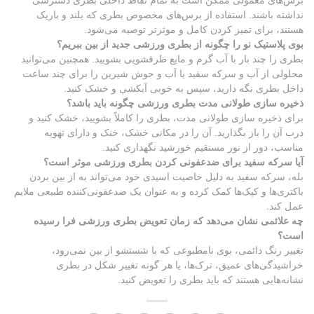
برس‌های معمولی ممکن است به تمام نقاط داخلی بطری دسترسی
نداشته باشند. استفاده از برس‌های مخصوص بطری که بلند و باریک
هستند، برای تمیز کردن کامل و موثرتر توصیه می‌شود.
بوی پلاستیک نو را چگونه از بطری ورزشی جدید از بین ببریم؟
بطری را چند بار با آب گرم و مایع ظرفشویی بشویید. همچنین می‌توانید
محلولی از آب و سرکه سفید یا آب و جوش شیرین را برای چند ساعت
داخل بطری نگه دارید، سپس به خوبی آبکشی و خشک کنید.
ذخیره سازی طولانی مدت بطری ورزشی چگونه باید باشد؟
برای ذخیره سازی طولانی مدت، بطری را کاملاً بشویید، خشک کنید و
درب آن را باز بگذارید. آن را در مکانی خشک، خنک و دارای تهویه
مناسب، دور از نور مستقیم خورشید نگهداری کنید.
آیا سرکه سفید برای ضدعفونی کردن بطری ورزشی موثر است؟
بله، سرکه سفید به دلیل خاصیت اسیدی خود می‌تواند به از بین بردن
باکتری‌ها و کپک‌ها کمک کرده و به عنوان یک ضدعفونی‌کننده طبیعی ملایم
عمل کند.
چه علائمی نشان می‌دهد که زمان تعویض بطری ورزشی فرا رسیده
است؟
تغییر رنگ دائمی، بوی نامطبوعی که با شستشو از بین نمی‌رود،
خراشیدگی‌های عمیق، ترک‌ها، یا هر گونه تغییر شکل در بطری
نشانه‌هایی هستند که باید بطری را تعویض کنید.