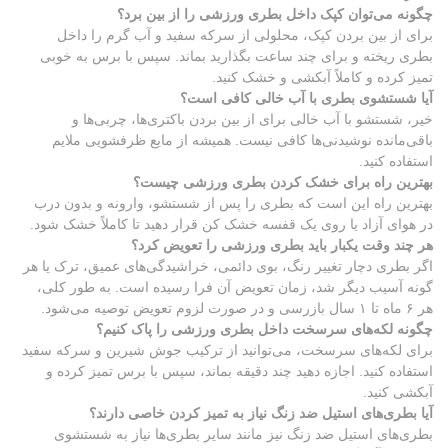
چگونه می‌توان کپک داخل بطری ورزشی را از بین برد؟
برای از بین بردن کپک، محلولی از سرکه سفید و آب گرم را داخل
بطری ریخته و برای چند ساعت بگذارید بماند. سپس با برس به خوبی
تمیز کرده و کاملاً آبکشی و خشک کنید.
آیا شستشوی بطری با آب خالی کافی است؟
خیر، شستشو با آب خالی برای از بین بردن باکتری‌ها، چربی‌ها و
باقی‌مانده نوشیدنی‌ها کافی نیست. همیشه از مایع ظرفشویی ملایم
استفاده کنید.
بهترین راه برای خشک کردن بطری ورزشی چیست؟
بهترین راه این است که بطری را پس از شستشو، وارونه و بدون درب
در هوای آزاد یا روی یک قفسه خشک کن قرار دهید تا کاملاً خشک شود.
هر چند وقت یکبار باید بطری ورزشی را تعویض کرد؟
اگر بطری دچار تغییر رنگ، بوی دائمی، خراشیدگی‌های عمیق، ترک یا هر
گونه آسیب دیگر شد، زمان تعویض آن فرا رسیده است. به طور کلی،
هر ۶ ماه تا ۱ سال بازرسی و در صورت لزوم تعویض توصیه می‌شود.
چگونه لکه‌های سرسخت داخل بطری ورزشی را پاک کنیم؟
برای لکه‌های سرسخت، می‌توانید از ترکیب جوش شیرین و سرکه سفید
استفاده کنید. اجازه دهید چند دقیقه بماند، سپس با برس تمیز کرده و
آبکشی کنید.
آیا بطری‌های استیل ضد زنگ نیاز به تمیز کردن خاصی دارند؟
بطری‌های استیل ضد زنگ نیز مانند سایر بطری‌ها نیاز به شستشوی