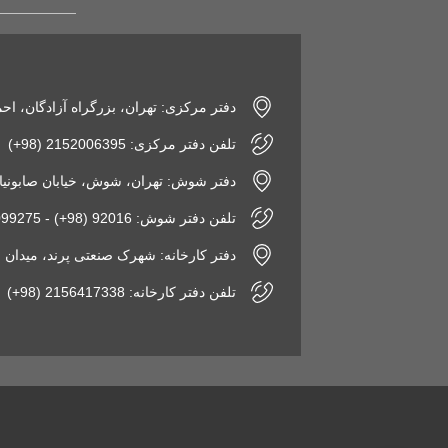
دفتر مرکزی: تهران، بزرگراه آزادگان، اح
تلفن دفتر مرکزی: 2152006395 (98+)
دفتر شوش: تهران، شوش، خیابان صابونیان، پاساژ
تلفن دفتر شوش: 92016 (98+) - 2155099275 (98+)
دفتر کارخانه: شهرک صنعتی پرند، میدان فن‌آوری، نبش 
تلفن دفتر کارخانه: 2156417338 (98+)