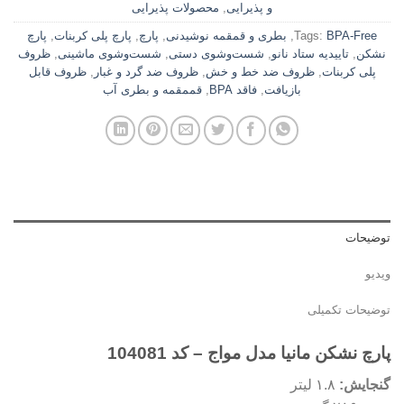
و پذیرایی
,
محصولات پذیرایی
BPA-Free
Tags:
,
بطری و قمقمه نوشیدنی
,
پارچ
,
پارچ پلی کربنات
,
پارچ
نشکن
,
تاییدیه ستاد نانو
,
شست‌وشوی دستی
,
شست‌وشوی ماشینی
,
ظروف
پلی کربنات
,
ظروف ضد خط و خش
,
ظروف ضد گرد و غبار
,
ظروف قابل
بازیافت
,
فاقد BPA
,
قممقمه و بطری آب
توضیحات
ویدیو
توضیحات تکمیلی
پارچ نشکن مانیا مدل مواج – کد 104081
گنجایش:
۱.۸ لیتر