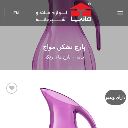
Ski
t
EN
conten
پارچ نشکن مواج
خانه
/
پارچ های رنگی
دارای ویدیو
Add to
wishlist