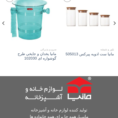
Add to
Add to
wishlist
wishlist
بلور و شیشه
سرو و پذیرائی
مانیا يخدان و جايخی طرح
مانیا ست ادويه پیرکس 505013
گوشواره ای 102030
تولید کننده لوازم خانه و آشپزخانه
مانیــا، همه جا برای همه خانواده ها