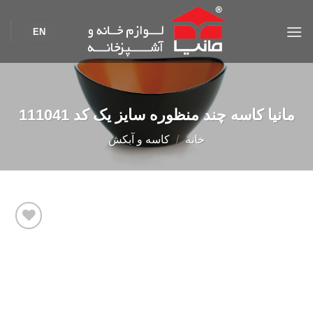
Ski
t
EN
conten
مانیا کاسه چند منظوره سایز یک کد 111041
خانه
/
کاسه و آبکش
Add to
wishlist