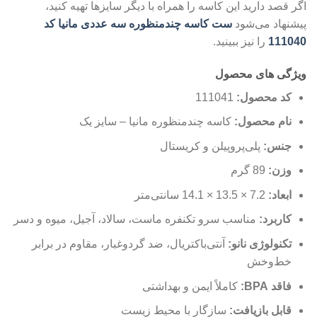
اگر قصد دارید این کاسه را همراه با دیگر سایزها تهیه کنید،
پیشنهاد می‌شود
ست کاسه چندمنظوره سه عددی مانیا کد
111040
را نیز ببینید.
ویژگی های محصول
کد محصول:
111041
نام محصول:
کاسه چندمنظوره مانیا – سایز یک
جنس:
پلی‌پروپیلن و کریستال
وزن:
89 گرم
ابعاد:
7.2 × 13.5 × 14.1 سانتی‌متر
کاربرد:
مناسب سرو تکنفره ماست، سالاد، آجیل، میوه و دسر
تکنولوژی نانو:
آنتی‌باکتریال، ضد گردوغبار، مقاوم در برابر
خط‌وخش
فاقد BPA:
کاملاً ایمن و بهداشتی
قابل بازیافت:
سازگار با محیط زیست