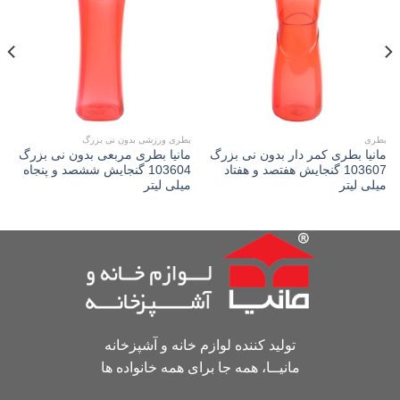
Add to
Add to
wishlist
wishlist
بطری
بطری ورزشی بدون نی بزرگ
مانیا بطری کمر دار بدون نی بزرگ
مانیا بطری مربعی بدون نی بزرگ
103607 گنجایش هفتصد و هفتاد
103604 گنجایش ششصد و پنجاه
میلی لیتر
میلی لیتر
تولید کننده لوازم خانه و آشپزخانه
مانیــا، همه جا برای همه خانواده ها