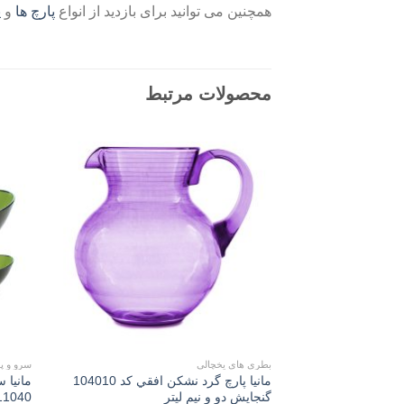
همچنین می توانید برای بازدید از انواع
پارچ ها
و
پ
محصولات مرتبط
Add to
wishlist
بطری های یخچالی
سرو و پذ
مانیا پارچ گرد نشکن افقي کد 104010
مانیا 
گنجایش دو و نیم لیتر
11040