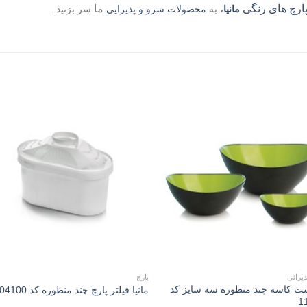
ارچ های رنگی
ما
مانیا
،
به
محصولات سرو و پذیرایی
سر بزنید.
to
Add to
st
wishlist
یرائی
پارچ
ست کاسه چند منظوره سه سایز کد
مانیا فیلتر پارچ چند منظوره کد 104100
1