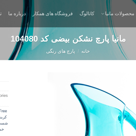
محصولات مانیا
کاتالوگ
فروشگاه های همکار
درباره ما
ت
مانیا پارچ نشکن بیضی کد 104080
خانه
/
پارچ های رنگی
ries:
Add to
wishlist
Free
کربن
شست‌
خ