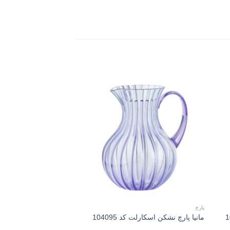
Add to
Add 
wishlist
wishli
پارچ
بلور و شیشه
مانیا شکر پاش شیشـه 
مانیا پارچ نشکن اسکارلت کد 104095
116065