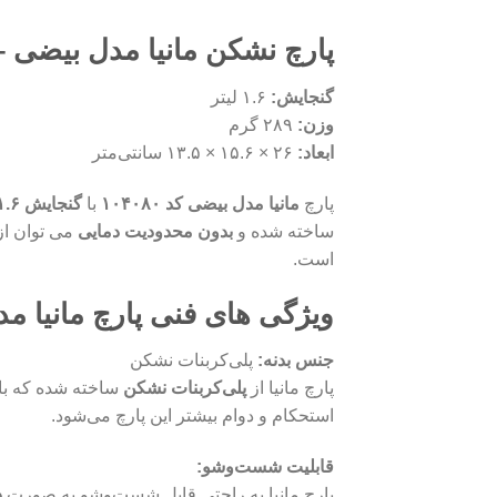
پارچ نشکن مانیا مدل بیضی – کد 0
گنجایش:
۱.۶ لیتر
وزن:
۲۸۹ گرم
ابعاد:
۲۶ × ۱۵.۶ × ۱۳.۵ سانتی‌متر
پارچ
مانیا مدل بیضی کد ۱۰۴۰۸۰
با
گنجایش ۱.۶ لیتر
ساخته شده و
بدون محدودیت دمایی
می‌ توان از
است.
ویژگی‌ های فنی پارچ مانیا م
جنس بدنه:
پلی‌کربنات نشکن
پارچ مانیا از
پلی‌کربنات نشکن
ساخته شده که با
استحکام و دوام بیشتر این پارچ می‌شود.
قابلیت شست‌وشو:
پارچ مانیا به راحتی قابل شست‌وشو به صورت
د