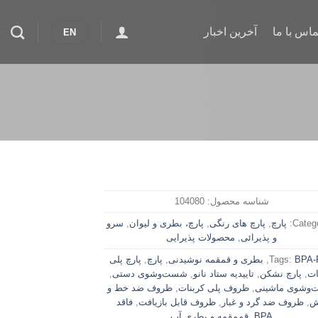
ماس با ما
آخرین اخبار
EN
شناسه محصول:
104080
Catego
پارچ
,
پارچ های رنگی
,
پارچ، بطری و لیوان
,
سرو
و پذیرائی
,
محصولات پذیرایی
BPA-
Tags:
,
بطری و قمقمه نوشیدنی
,
پارچ
,
پارچ پلی
ات
,
پارچ نشکن
,
تاییدیه ستاد نانو
,
شست‌وشوی دستی
,
وشوی ماشینی
,
ظروف پلی کربنات
,
ظروف ضد خط و
ش
,
ظروف ضد گرد و غبار
,
ظروف قابل بازیافت
,
فاقد
BPA
,
قممقمه و بطری آب