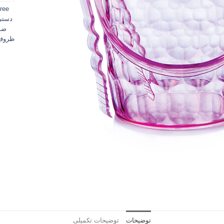
ree
دستی
ضد 
ظروف 
توضیحات
توضیحات تکمیلی