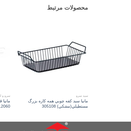
محصولات مرتبط
Add to
wishlist
سبد سرو
سرو و ا
مانیا سبد کفه چوبي همه کاره بزرگ
مانیا 
مستطیلي(مشكي) 305108
12060