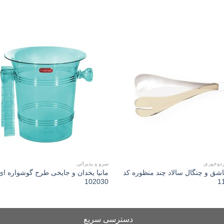
to
Add to
st
wishlist
ردوخوری
سرو و پذیرائی
قاشق و چنگال سالاد چند منظوره کد
مانیا يخدان و جايخی طرح گوشواره ای
102030
1
دسترسی سریع