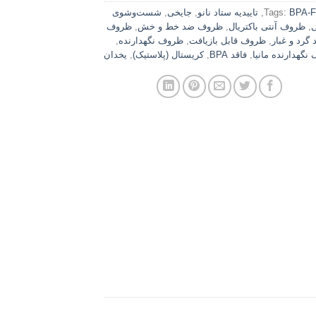
BPA-F
Tags:
,
تاییدیه ستاد نانو
,
جایخی
,
شست‌وشوی
,
ظروف آنتی باکتریال
,
ظروف ضد خط و خش
,
ظروف
گرد و غبار
,
ظروف قابل بازیافت
,
ظروف نگهدارنده
,
نگهدارنده مانیا
,
فاقد BPA
,
کریستال (پلاستیک)
,
یخدان