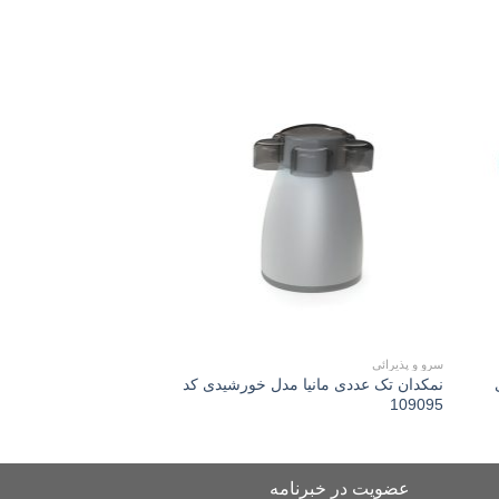
Add to
Add 
wishlist
wishli
سرو و پذیرائی
سبد سرو
نمکدان تک عددی مانیا مدل خورشیدی کد
مانیا سبد مفتولي سرو
109095
(مشكي) 305105
عضویت در خبرنامه