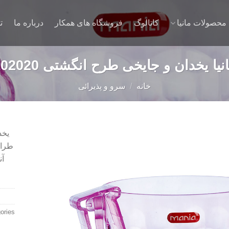
محصولات مانیا
کاتالوگ
فروشگاه های همکار
درباره ما
ت
نیا يخدان و جايخی طرح انگشتی 102020
خانه
/
سرو و پذیرائی
آن
Add to
wishlist
ories: