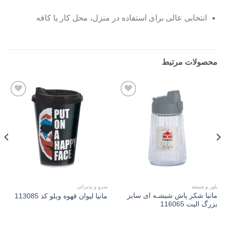
انتخابی عالی برای استفاده در منزل، محل کار یا کافه
محصولات مرتبط
Add to
Add to
wishlist
wishlist
بلور و شیشه
سرو و پذیرائی
مانیا شکر پاش شیشـه ای سايز
مانیا لیوان قهوه ویلو کد 113085
بزرگ الیت 116065