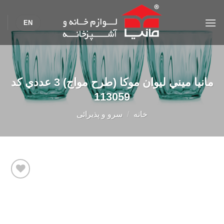
Ski
t
EN
conten
مانیا میني لیوان موکا (طرح مواج) 3 عددي کد
113059
خانه
/
سرو و پذیرائی
Add to
wishlist