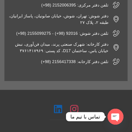
تلفن دفتر مرکزی: 2152006395 (98+)
دفتر شوش: تهران، شوش، خیابان صابونیان، پاساژ ایرانیان،
طبقه ۲، پلاک ۲۷
تلفن دفتر شوش: 92016 (98+) - 2155099275 (98+)
دفتر کارخانه: شهرک صنعتی پرند، میدان فن‌آوری، نبش
خیابان یاس، ساختمان D17، کد پستی: ۳۷۶۱۴۱۷۹۶۹
تلفن دفتر کارخانه: 2156417338 (98+)
تماس با تیم ما
Open chaty