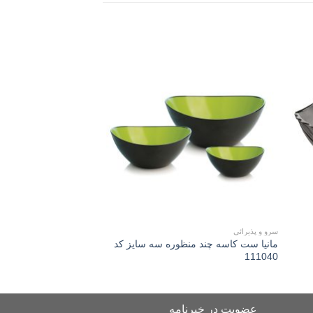
Add to
Add 
wishlist
wishli
سرو و پذیرائی
سرو و پذیرائی
مانیا ست کاسه چند منظوره سه سایز کد
مانیا نمکدان شیشه ای
111040
کد 115050
عضویت در خبرنامه