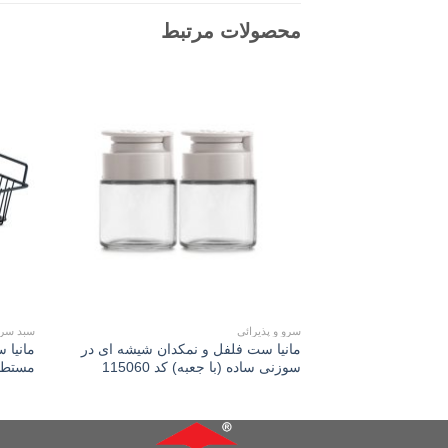
محصولات مرتبط
Add to
wishlist
سرو و پذیرائی
سبد سر
مانیا ست فلفل و نمکدان شیشه ای در
مانیا 
سوزنی ساده (با جعبه) کد 115060
مستطیلي