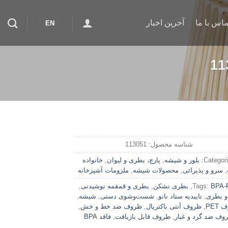
ماس با ما
آخرین اخبار
EN
شناسه محصول:
113051
Categori
بلور و شیشه
,
پارچ، بطری و لیوان
,
خانواده
,
سرو و پذیرائی
,
محصولات شیشه
,
ملزومات آشپزخانه
BPA-
Tags:
,
بطری نشکن
,
بطری و قمقمه نوشیدنی
,
و بطری
,
تاییدیه ستاد نانو
,
شست‌وشوی دستی
,
شیشه
,
PET
,
ظروف آنتی باکتریال
,
ظروف ضد خط و خش
,
وف ضد گرد و غبار
,
ظروف قابل بازیافت
,
فاقد BPA