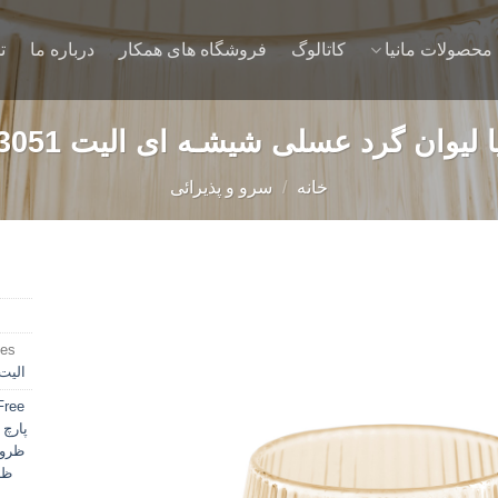
محصولات مانیا
کاتالوگ
فروشگاه های همکار
درباره ما
ت
ا لیوان گرد عسلی شیشـه ای الیت 113051
خانه
/
سرو و پذیرائی
es:
الیت
Add to
wishlist
Free
پارچ 
ظروف 
ظر