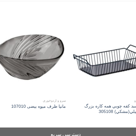
to
Add to
st
wishlist
و
سرو و اردوخوری
سبد کفه چوبي همه کاره بزرگ
مانیا ظرف ميوه بيضی 107010
(مشكي) 305108
دسترسی سریع