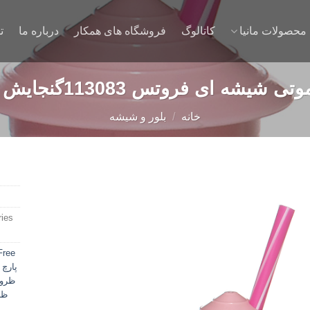
محصولات مانیا
کاتالوگ
فروشگاه های همکار
درباره ما
ت
 ای فروتس 113083گنجایش 370 میلی لیتر
خانه
/
بلور و شیشه
ies:
Add to
wishlist
Free
پارچ 
ظروف 
ظر