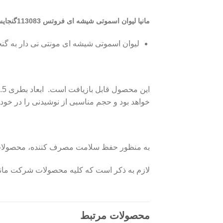
مانیا لیوان اسموتی شیشه ای فروتس
113083گنجایش 370 میلی لیتر شامل
لیوان اسموتی شیشه ای مونتی نی دار به گنجایش 370میلی لیتر ،وزن حدودی 340 گرم و ابعاد 19.5×4.5
خواهد بود و حجم مناسبی از نوشیدنی را در خود 
به منظور حفظ سلامت مصرف کننده، محصولات شیش
لازم به ذکر است که کلیه محصولات شرکت مانیا 
محصولات مرتبط