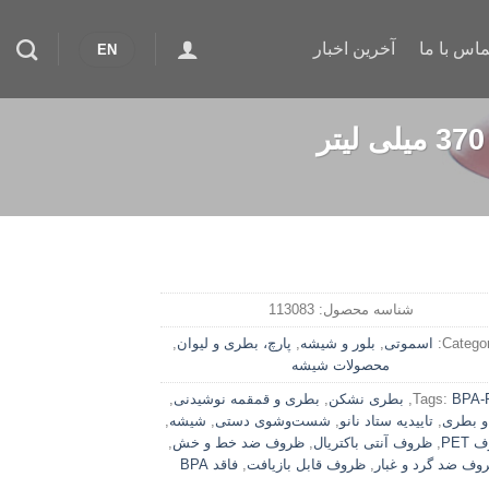
ماس با ما
آخرین اخبار
EN
شناسه محصول:
113083
Categor
اسموتی
,
بلور و شیشه
,
پارچ، بطری و لیوان
,
محصولات شیشه
BPA-
Tags:
,
بطری نشکن
,
بطری و قمقمه نوشیدنی
,
و بطری
,
تاییدیه ستاد نانو
,
شست‌وشوی دستی
,
شیشه
,
PET
,
ظروف آنتی باکتریال
,
ظروف ضد خط و خش
,
وف ضد گرد و غبار
,
ظروف قابل بازیافت
,
فاقد BPA