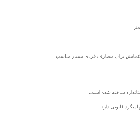
4×6 سانتی‌متر بوده و گنجایشی معادل 370 میلی لیتر دارد. این گنجایش برای مصارف فردی بسیار مناسب
تاندارد ساخته شده است.
پیگرد قانونی دارد.