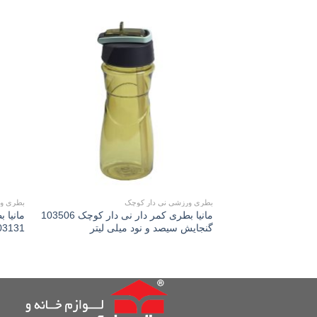
Add to
wishlist
بطری ورزشی نی دار کوچک
بطری و
مانیا بطری کمر دار نی دار کوچک 103506
مانیا
گنجایش سیصد و نود میلی لیتر
103131 گنجایش پانصد و هفتاد