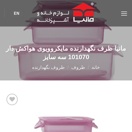
Ski
t
EN
conten
مانیا ظرف نگهدارنده مایکروویوی هواکش دار
101070 سه سایز
خانه
/
ظروف
/
ظروف نگهدارنده
Add to
wishlist