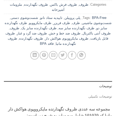
Categories:
ظروف
,
ظروف فرش باکس
,
ظروف نگهدارنده
,
ملزومات
آشپزخانه
BPA-Free
Tags:
,
پلی پروپیلن
,
تاییدیه ستاد نانو
,
شست‌وشوی دستی
,
شست‌وشوی ماشینی
,
ظرف
,
ظرف فریزر
,
ظرف مایکروویو
,
ظرف نگهدارنده
سایز دو
,
ظرف نگهدارنده سایز سه
,
ظرف نگهدارنده سایز یک
,
ظروف
,
ظروف آنتی باکتریال
,
ظروف ضد خط و خش
,
ظروف ضد گرد و غبار
,
ظروف
قابل بازیافت
,
ظروف مایکروویوی هواکش دار
,
ظروف نگهدارنده
,
ظروف
نگهدارنده مانیا
,
فاقد BPA
توضیحات
توضیحات تکمیلی
مجموعه سه عددی ظروف نگهدارنده مایکروویوی هواکش دار
مانیا کد 101070 شامل سه سایز به شرح زیر است: