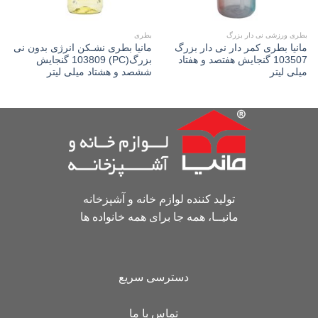
بطری ورزشی نی دار بزرگ
بطری
مانیا بطری کمر دار نی دار بزرگ
مانیا بطری نشـکن انرژی بدون نی
103507 گنجایش هفتصد و هفتاد
بزرگ(PC) 103809 گنجایش
میلی لیتر
ششصد و هشتاد میلی لیتر
تولید کننده لوازم خانه و آشپزخانه
مانیــا، همه جا برای همه خانواده ها
دسترسی سریع
تماس با ما