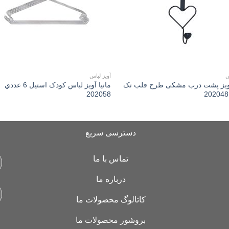
س
آویز لباس
 آويز پشت درب مشکی طرح قلب تک
مانیا آويز لباس کودک استیل 6 عددي
202058
دسترسی سریع
تماس با ما
درباره ما
کاتالوگ محصولات ما
بروشور محصولات ما