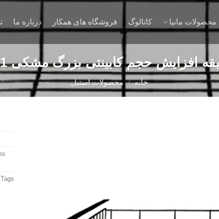
محصولات مانیا
کاتالوگ
فروشگاه های همکار
درباره ما
ت
بقه افزايش حجم کابینتی بزرگ مشکی 109711
خانه
/
محصولات استیل
s:
Add to
wishlist
Tags: