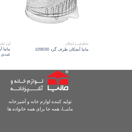
جاظرفی و آبچکان
آویز لبا
مانیا
مانیا آبچكان ظرف گرد 109030
عددی 202048
تولید کننده لوازم خانه و آشپزخانه
مانیــا، همه جا برای همه خانواده ها