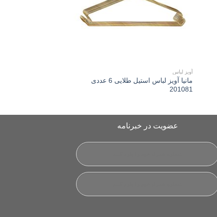
آویز لباس
جا سیب زمینی و پیاز
مانیا آويز لباس استیل طلايی 6 عددی
مانیا جا سیب زمینی و پ
201081
طبقه مشکی 109330
عضویت در خبرنامه