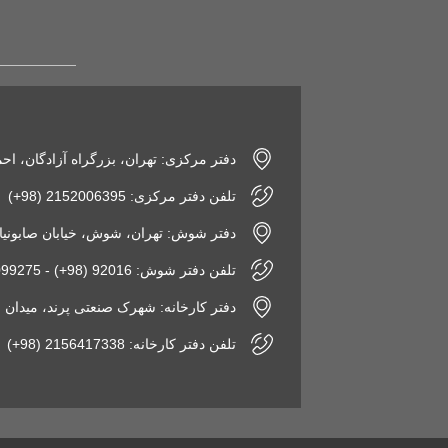
دفتر مرکزی: تهران، بزرگراه آزادگان، اح
تلفن دفتر مرکزی: 2152006395 (98+)
دفتر شوش: تهران، شوش، خیابان صابونیان، پاساژ
تلفن دفتر شوش: 92016 (98+) - 2155099275 (98+)
دفتر کارخانه: شهرک صنعتی پرند، میدان فن‌آوری، نبش 
تلفن دفتر کارخانه: 2156417338 (98+)