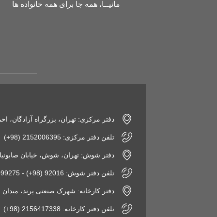
مانیــا، همه جا برای همه خانواده ها
دفتر مرکزی: تهران، بزرگراه آزادگان، اح
تلفن دفتر مرکزی: 2152006395 (98+)
دفتر شوش: تهران، شوش، خیابان صابونیان، پاساژ
تلفن دفتر شوش: 92016 (98+) - 2155099275 (98+)
دفتر کارخانه: شهرک صنعتی پرند، میدان فن‌آوری، نبش 
تلفن دفتر کارخانه: 2156417338 (98+)