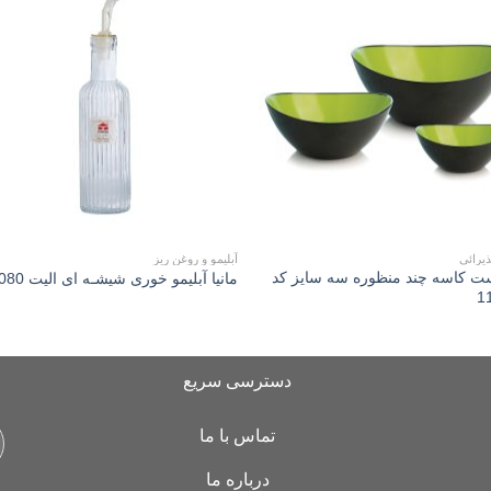
to
Add to
st
wishlist
یرائی
آبلیمو و روغن ریز
ست کاسه چند منظوره سه سایز کد
مانیا آبلیمو خوری شیشـه ای الیت 115080
1
دسترسی سریع
تماس با ما
درباره ما