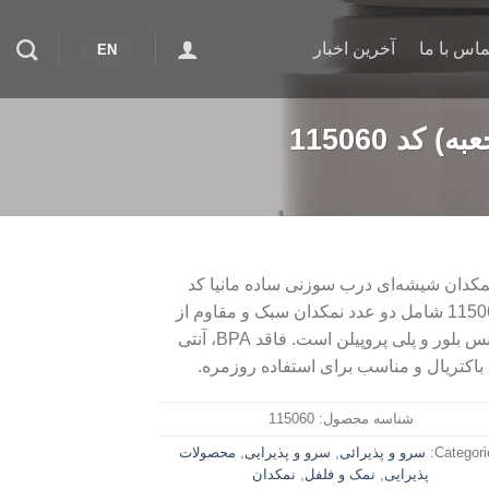
ماس با ما
آخرین اخبار
EN
د 115060
مکدان شیشه‌ای درب سوزنی ساده مانیا کد
115060 شامل دو عدد نمکدان سبک و مقاوم از
جنس بلور و پلی پروپیلن است. فاقد BPA، آنتی
باکتریال و مناسب برای استفاده روزمره.
شناسه محصول:
115060
Categori
سرو و پذیرائی
,
سرو و پذیرایی
,
محصولات
پذیرایی
,
نمک و فلفل
,
نمکدان