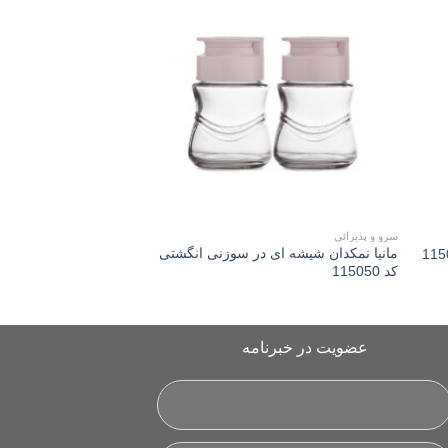
Add to
Add 
wishlist
wishli
سرو و پذیرائی
سرو و پذیرائی
مانیا نمکدان شیشه ای در سوزنی انگشتی
مانیا نمکدان شیشه ا
کد 115050
ضلعی کد 115040
عضویت در خبرنامه