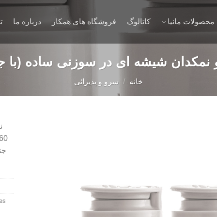
محصولات مانیا
کاتالوگ
فروشگاه های همکار
درباره ما
ت
مکدان شیشه ای در سوزنی ساده (با جعبه) ک
خانه
/
سرو و پذیرائی
ن
Add to
wishlist
es: