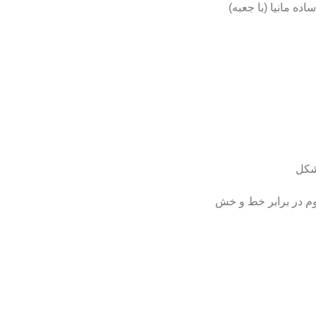
ه مانیا (با جعبه)
شکل
اوم در برابر خط و خش