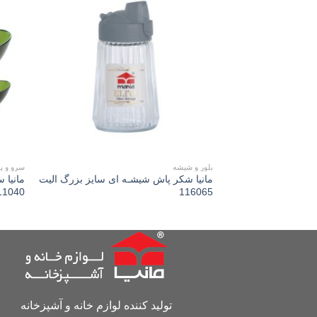
Add to
wishlist
بلور و شیشه
سرو و پذ
مانیا شکر پاش شیشـه ای سايز بزرگ الیت
مانیا 
11040
116065
تولید کننده لوازم خانه و آشپزخانه