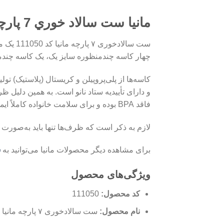
مانیا ست سالاد خوري 7 پارچه کد 111050
ست سال
چهار کاسه چندمنظوره سایز یک، یک کاسه چندم
کاسه‌ها از پلی‌پروپیلن و کریستال (پلاستیک) تولی
و دارای تأییدیه ستاد نانو است. به همین دلیل
فاقد BPA بوده و برای سلامت خانواده کاملاً ایمن می‌باشند. این ظروف قابل بازیافت بوده و تأثیر مثبتی بر حفظ محیط زیست دارند.
لازم به ذکر است که ظرف‌ها تنها باید به‌صو
برای مشاهده دیگر محصولات مانیا می‌توانید به
س
ویژگی‌های محصول
کد محصول:
111050
نام محصول:
ست سالادخوری ۷ پارچه مانیا