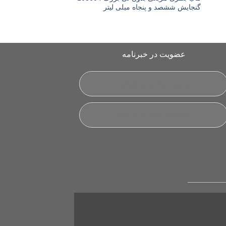
گنجایش ششصد و پنجاه میلی لیتر
جا يخي 114
میلی لیتر
عضویت در خبرنامه