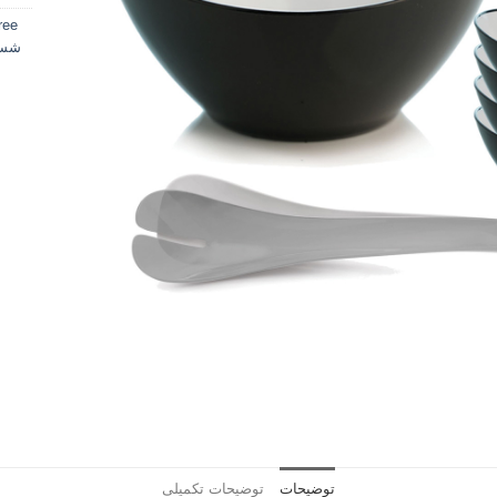
ree
شست
توضیحات
توضیحات تکمیلی