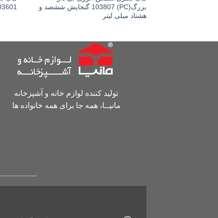
بزرگ(PC) 103807 گنجایش ششصد و
103601 گنجایش نیم
هشتاد میلی لیتر
تولید کننده لوازم خانه و آشپزخانه
مانیــا، همه جا برای همه خانواده ها