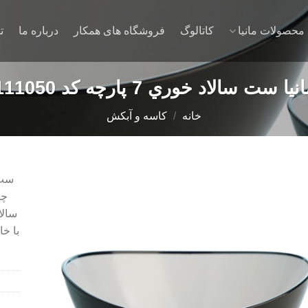
محصولات مانیا
کاتالوگ
فروشگاه های همکار
درباره ما
ت
نیا ست سالاد خوري 7 پارچه کد 111050
خانه
/
کاسه و آبکش
چه
سالا
Add to
wishlist