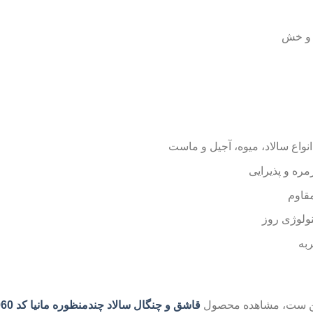
ط و خش
واع سالاد، میوه، آجیل و ماست
ره و پذیرایی
ولوژی روز
به
ز این ست، مشاهده محصول
قاشق و چنگال سالاد چندمنظوره مانیا کد 112060