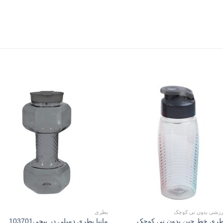
to
Add to
st
wishlist
رزشی بدون نی کوچک
بطری
بطری خط چین بدون نی کوچک
مانیا بطری دمبلی در پیچی103701