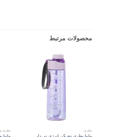
محصولات مرتبط
Add to
wishlist
بطری
بطری و
مانیا بطری نشـکن انرژی نی دار
مانیا 