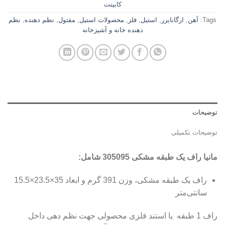
کابینت
Tags:
آهن
,
ارگانایزر
,
استیل
,
فلز
,
محصولات استیل
,
مفتول
,
نظم دهنده
,
نظم
دهنده خانه و آشپزخانه
توضیحات
توضیحات تکمیلی
مانیا راف يک طبقه مشکی 305095 شامل:
راف يک طبقه مشکی، وزن 391 گرم و ابعاد 35×23.5×15.5
سانتی‌متر
راف 1 طبقه یا استند فلزی محصولی جهت نظم دهی داخل