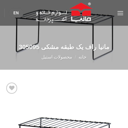
Ski
t
EN
conten
مانیا راف يک طبقه مشکی 305095
خانه
/
محصولات استیل
Add to
wishlist