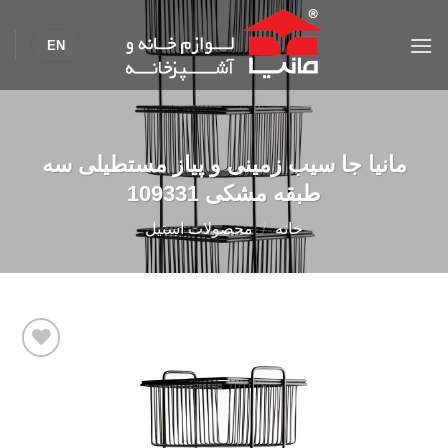
Ski
t
EN
conten
مانیا جا سیب زمینی و پیاز مستطیلی سه
طبقه مشکی 109331
خانه
/
محصولات استیل
Add to
wishlist