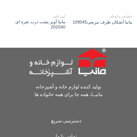
جاظرفی و آبچکان
آویز لباس
مانیا آويز پشت درب نقره ای
مانیا آبچکان ظرف مربعی109045
202040
تولید کننده لوازم خانه و آشپزخانه
مانیــا، همه جا برای همه خانواده ها
دسترسی سریع
تماس با ما