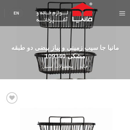
Ski
t
EN
conten
مانیا جا سیب زمینی و پیاز بیضی دو طبقه
مشکی 109340
خانه
/
محصولات استیل
Add to
wishlist