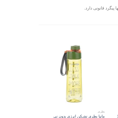
پیگرد قانونی دارد.
Add to
Add 
wishlist
wishli
بطری
بطری ورزشی نی دار بزرگ
103
مانیا بطری نشـکن انرژی بدون نی
مانیا بطری ورزشی نشک