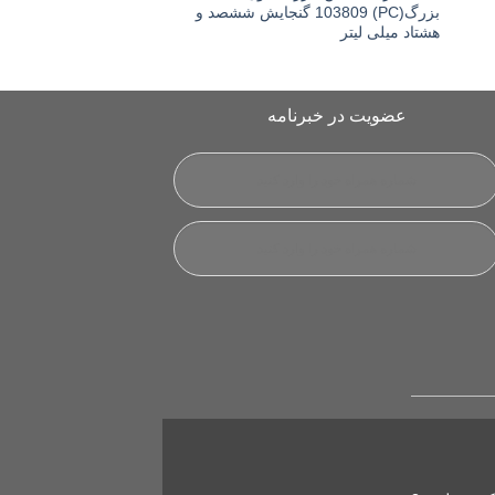
بزرگ(PC) 103809 گنجایش ششصد و
103122 گنجایش نهصد میلی لیتر
هشتاد میلی لیتر
عضویت در خبرنامه