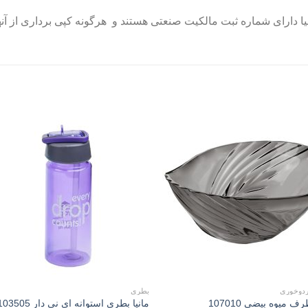
دارای شماره ثبت مالکیت صنعتی هستند و هرگونه کپی برداری از آنها 
to
Add to
st
wishlist
ردوخوری
بطری
مانیا بطری استوانه ای نی دار 505
رف ميوه بيضی 107010