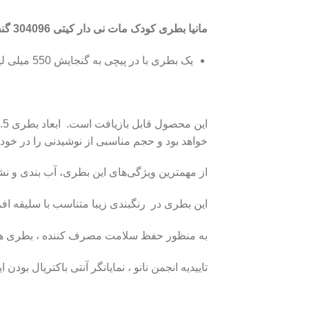
مانیا بطری کودک مات نی دار کیتی 304096 گنجایش 550 میلی لیتر شامل
یک بطری با در پیچی به گنجایش 550 میلی لیتر، وزن حدودا 100 گرم و ابعاد 17.5×10×10 سانتی‌متر
خواهد بود و حجم مناسبی از نوشیدنی را در خود 
از مهمترین ویژگی‌های این بطری، آب بندی و ن
این بطری در رنگبندی زیبا متناسب با سلیقه اف
به منظور حفظ سلامت مصرف کننده ، بطری های مانیا فاقد مواد زیان آور BPA بوده و ا
تاییدیه انجمن نانو ، نمایانگر آنتی باکتریال بود