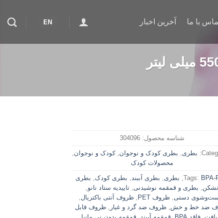
ماس با ما
آخرین اخبار
EN
شناسه محصول:
304096
Catego
بطری
,
بطری کودک و نوجوان
,
کودک و نوجوان
,
محصولات کودک
BPA-F
Tags:
,
بطری
,
بطری آببند
,
بطری کودک
,
بطری
شکن
,
بطری و قمقمه نوشیدنی
,
تاییدیه ستاد نانو
,
ت‌وشوی دستی
,
ظروف PET
,
ظروف آنتی باکتریال
,
ف ضد خط و خش
,
ظروف ضد گرد و غبار
,
ظروف قابل
یافت
,
فاقد BPA
,
قمقمه آببند
,
قمقمه بدون نی مانیا
,