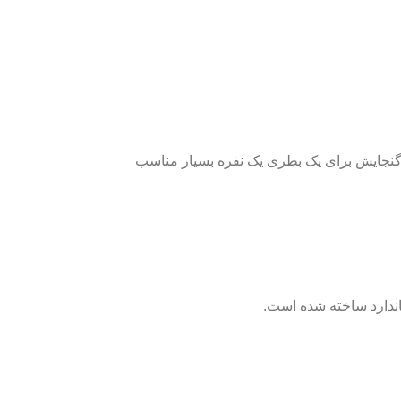
10×10 سانتی‌متر بوده و گنجایشی معادل 550 میلی لیتر دارد. این گنجایش برای یک بطری یک نفره بسیار مناسب