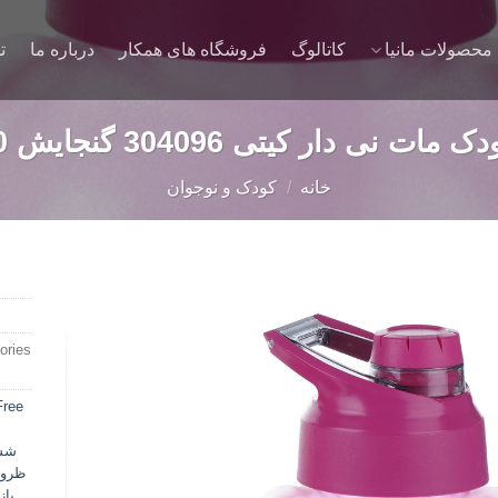
محصولات مانیا
کاتالوگ
فروشگاه های همکار
درباره ما
ت
دار کیتی 304096 گنجایش 550 میلی لیتر
خانه
/
کودک و نوجوان
ries:
Add to
wishlist
ree
ن
شس
ظرو
باز