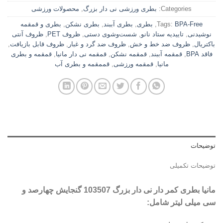
Categories:
بطری ورزشی نی دار بزرگ
,
محصولات ورزشی
BPA-Free
Tags:
,
بطری
,
بطری آببند
,
بطری نشکن
,
بطری و قمقمه
نوشیدنی
,
تاییدیه ستاد نانو
,
شست‌وشوی دستی
,
ظروف PET
,
ظروف آنتی
باکتریال
,
ظروف ضد خط و خش
,
ظروف ضد گرد و غبار
,
ظروف قابل بازیافت
,
فاقد BPA
,
قمقمه آببند
,
قمقمه نشکن
,
قمقمه نی دار مانیا
,
قمقمه و بطری
مانیا
,
قمقمه ورزشی
,
قممقمه و بطری آب
توضیحات
توضیحات تکمیلی
مانیا بطری کمر دار نی دار بزرگ 103507 گنجایش چهارصد و
سی میلی لیتر شامل: