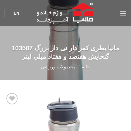
Ski
t
EN
conten
مانیا بطری کمر دار نی دار بزرگ 103507
گنجایش هفتصد و هفتاد میلی لیتر
خانه
/
محصولات ورزشی
Add to
wishlist