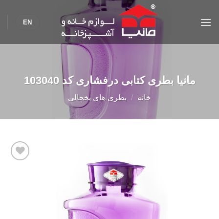
Ski
t
EN
conten
مانیا بطری کتابی درفشاری کد 103040
خانه
/
بطری های یخچالی
Add to
wishlist