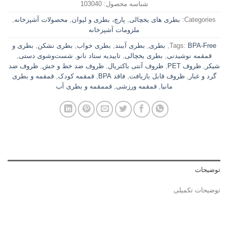
شناسه محصول:
103040
Categories:
بطری های یخچالی
,
پارچ، بطری و لیوان
,
محصولات آشپزخانه
,
ملزومات آشپزخانه
BPA-Free
Tags:
,
بطری
,
بطری آببند
,
بطری خواب
,
بطری نشکن
,
بطری و
قمقمه نوشیدنی
,
بطری یخچالی
,
تاییدیه ستاد نانو
,
شست‌وشوی دستی
,
شیکر
,
ظروف PET
,
ظروف آنتی باکتریال
,
ظروف ضد خط و خش
,
ظروف ضد
گرد و غبار
,
ظروف قابل بازیافت
,
فاقد BPA
,
قمقمه کودک
,
قمقمه و بطری
مانیا
,
قمقمه ورزشی
,
قممقمه و بطری آب
توضیحات
توضیحات تکمیلی