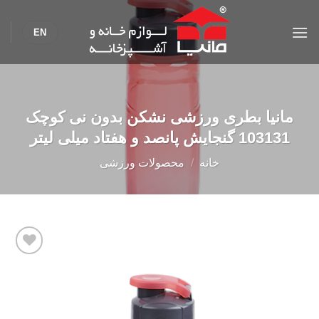
Ski
t
EN
conten
مانیا بطری ورزشی نشکن بدون نی کوچک
103131 گنجایش پانصد و هفتاد میلی لیتر
خانه
/
محصولات ورزشی
Add to
wishlist