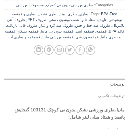
Categories:
بطری ورزشی بدون نی کوچک
,
محصولات ورزشی
BPA-Free
Tags:
,
بطری
,
بطری آببند
,
بطری نشکن
,
بطری و قمقمه
نوشیدنی
,
تاییدیه ستاد نانو
,
شست‌وشوی دستی
,
ظروف PET
,
ظروف آنتی
باکتریال
,
ظروف ضد خط و خش
,
ظروف ضد گرد و غبار
,
ظروف قابل بازیافت
,
فاقد BPA
,
قمقمه
,
قمقمه آببند
,
قمقمه بدون نی مانیا
,
قمقمه نشکن
,
قمقمه
و بطری مانیا
,
قمقمه ورزشی
,
قمقمه ورزشی مانیا
,
قممقمه و بطری آب
توضیحات
توضیحات تکمیلی
مانیا بطری ورزشی نشکن بدون نی کوچک 103131 گنجایش
پانصد و هفتاد میلی لیتر شامل: