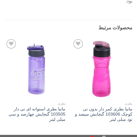
بود.
محصولات مرتبط
Add to
Add to
wishlist
wishlist
بطری
بطری
مانیا بطری کمر دار بدون نی
مانیا بطری استوانه ای نی دار
کوچک 103606 گنجایش سیصد و
103505 گنجایش چهارصد و سی
نود میلی لیتر
میلی لیتر