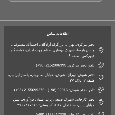
اطلاعات تماس
دفتر مرکزی: تهران، بزرگراه آزادگان، احمدآباد مستوفی،
میدان پارسا، شهرک بهسازی صنایع چوب ایران، نمایشگاه
فیورکس، طبقه 3
تلفن دفتر مرکزی: 2152006395 (98+)
دفتر شوش: تهران، شوش، خیابان صابونیان، پاساژ ایرانیان،
طبقه ۲، پلاک ۲۷
تلفن دفتر شوش: 92016 (98+) - 2155099275 (98+)
دفتر کارخانه: شهرک صنعتی پرند، میدان فن‌آوری، نبش
خیابان یاس، ساختمان D17، کد پستی: ۳۷۶۱۴۱۷۹۶۹
تلفن دفتر کارخانه: 2156417338 (98+)