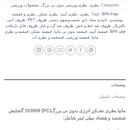
Categories:
بطری
,
بطری ورزشی بدون نی بزرگ
,
محصولات ورزشی
BPA-Free
Tags:
,
بطری
,
بطری آببند
,
بطری نشکن
,
بطری و قمقمه
نوشیدنی
,
تاییدیه ستاد نانو
,
شست‌وشوی دستی
,
ظروف PET
,
ظروف آنتی
باکتریال
,
ظروف ضد خط و خش
,
ظروف ضد گرد و غبار
,
ظروف قابل بازیافت
,
فاقد BPA
,
قمقمه آببند
,
قمقمه بدون نی مانیا
,
قمقمه نشکن
,
قمقمه و بطری
مانیا
,
قمقمه ورزشی
,
قممقمه و بطری آب
توضیحات
توضیحات تکمیلی
مانیا بطری نشـکن انرژی بدون نی بزرگ(PC) 103809 گنجایش
ششصد و هشتاد میلی لیتر شامل
: