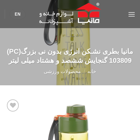
Ski
t
EN
conten
مانیا بطری نشـکن انرژی بدون نی بزرگ(PC)
103809 گنجایش ششصد و هشتاد میلی لیتر
خانه
/
محصولات ورزشی
Add to
wishlist