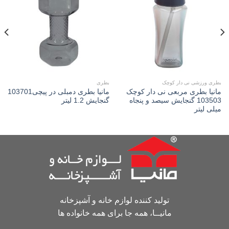
Add to
Add to
wishlist
wishlist
بطری ورزشی نی دار کوچک
بطری
مانیا بطری مربعی نی دار کوچک
مانیا بطری دمبلی در پیچی103701
103503 گنجایش سیصد و پنجاه
گنجایش 1.2 لیتر
میلی لیتر
تولید کننده لوازم خانه و آشپزخانه
مانیــا، همه جا برای همه خانواده ها