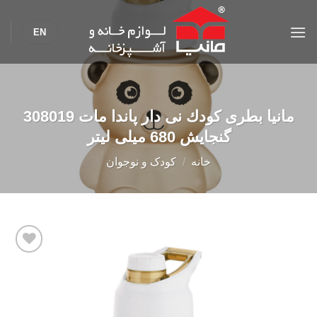
Ski
t
EN
conten
مانیا بطری كودك نی دار پاندا مات 308019
گنجایش 680 میلی لیتر
خانه
/
کودک و نوجوان
Add to
wishlist