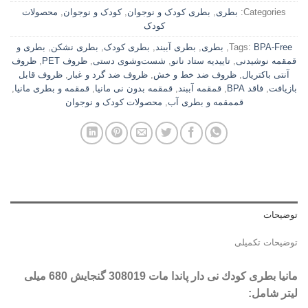
Categories:
بطری
,
بطری کودک و نوجوان
,
کودک و نوجوان
,
محصولات
کودک
BPA-Free
Tags:
,
بطری
,
بطری آببند
,
بطری کودک
,
بطری نشکن
,
بطری و
قمقمه نوشیدنی
,
تاییدیه ستاد نانو
,
شست‌وشوی دستی
,
ظروف PET
,
ظروف
آنتی باکتریال
,
ظروف ضد خط و خش
,
ظروف ضد گرد و غبار
,
ظروف قابل
بازیافت
,
فاقد BPA
,
قمقمه آببند
,
قمقمه بدون نی مانیا
,
قمقمه و بطری مانیا
,
قممقمه و بطری آب
,
محصولات کودک و نوجوان
توضیحات
توضیحات تکمیلی
مانیا بطری كودك نی دار پاندا مات 308019 گنجایش 680 میلی
لیتر شامل
: