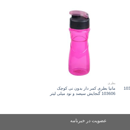
Add to
Add 
wishlist
wishli
بطری
بطری ورزشی نی دار کوچک
ی دار بزرگ 103507
مانیا بطری کمر دار بدون نی کوچک
مانیا بطری ورزشی نش
103606 گنجایش سیصد و نود میلی لیتر
103111 گنجایش پانصد و هفتاد میلی لیتر
عضویت در خبرنامه