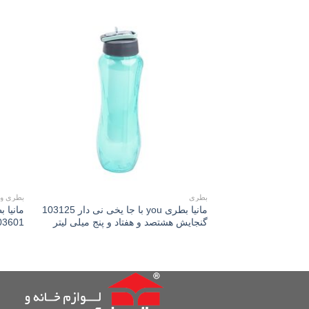
Add to
wishlist
بطری
بطری و
مانیا بطری you با جا یخی نی دار 103125
مانیا 
گنجایش هشتصد و هفتاد و پنج میلی لیتر
103601 گنجایش نیم