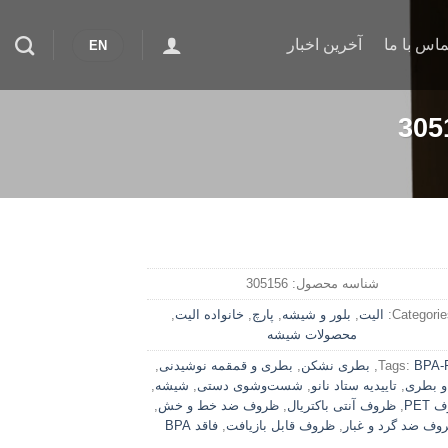
ماس با ما
آخرین اخبار
EN
شناسه محصول:
305156
Categories
الیت
,
بلور و شیشه
,
پارچ
,
خانواده الیت
,
محصولات شیشه
BPA-
Tags:
,
بطری نشکن
,
بطری و قمقمه نوشیدنی
,
و بطری
,
تاییدیه ستاد نانو
,
شست‌وشوی دستی
,
شیشه
,
PET
,
ظروف آنتی باکتریال
,
ظروف ضد خط و خش
,
وف ضد گرد و غبار
,
ظروف قابل بازیافت
,
فاقد BPA