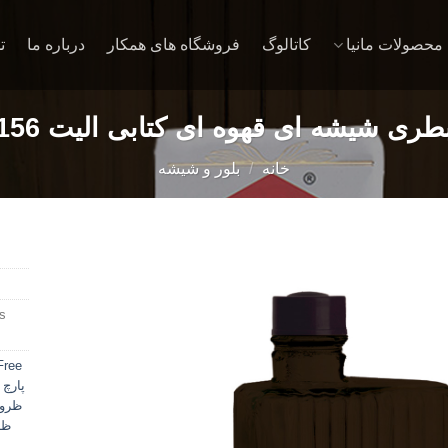
محصولات مانیا
کاتالوگ
فروشگاه های همکار
درباره ما
ت
بطری شیشه ای قهوه ای کتابی الیت 305156
خانه
/
بلور و شیشه
:
Add to
wishlist
Free
پارچ 
ظروف 
ظر