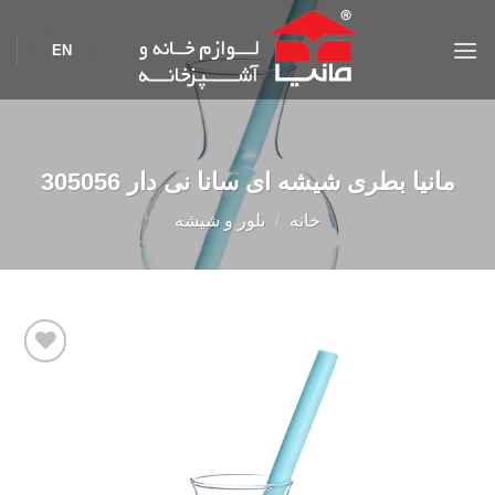
Ski
t
EN
conten
مانیا بطری شیشه ای سانا نی دار 305056
خانه
/
بلور و شیشه
Add to
wishlist