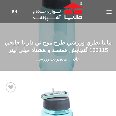
Ski
t
EN
conten
مانیا بطري ورزشي طرح موج ني دار با جايخي
103115 گنجایش هفتصد و هشتاد میلی لیتر
خانه
/
محصولات ورزشی
Add to
wishlist