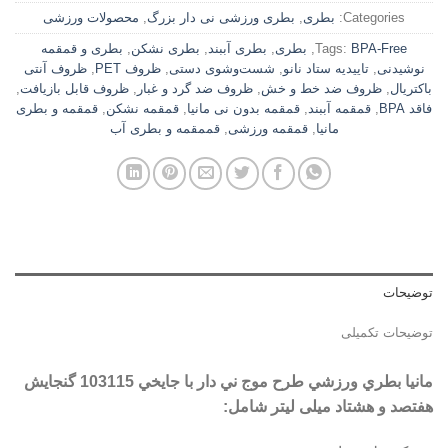
Categories:
بطری
,
بطری ورزشی نی دار بزرگ
,
محصولات ورزشی
BPA-Free
Tags:
,
بطری
,
بطری آببند
,
بطری نشکن
,
بطری و قمقمه
نوشیدنی
,
تاییدیه ستاد نانو
,
شست‌وشوی دستی
,
ظروف PET
,
ظروف آنتی
باکتریال
,
ظروف ضد خط و خش
,
ظروف ضد گرد و غبار
,
ظروف قابل بازیافت
,
فاقد BPA
,
قمقمه آببند
,
قمقمه بدون نی مانیا
,
قمقمه نشکن
,
قمقمه و بطری
مانیا
,
قمقمه ورزشی
,
قممقمه و بطری آب
توضیحات
توضیحات تکمیلی
مانیا بطري ورزشي طرح موج ني دار با جايخي 103115 گنجایش
هفتصد و هشتاد میلی لیتر شامل: