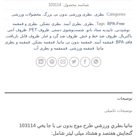
شناسه محصول:
103114
Categories:
بطری
,
بطری ورزشی بدون نی بزرگ
,
محصولات ورزشی
BPA-Free
Tags:
,
بطری
,
بطری آببند
,
بطری نشکن
,
بطری و قمقمه
نوشیدنی
,
تاییدیه ستاد نانو
,
شست‌وشوی دستی
,
ظروف PET
,
ظروف آنتی
باکتریال
,
ظروف ضد خط و خش
,
ظروف ضد گرد و غبار
,
ظروف قابل بازیافت
,
فاقد BPA
,
قمقمه آببند
,
قمقمه بدون نی مانیا
,
قمقمه نشکن
,
قمقمه و بطری
مانیا
,
قمقمه ورزشی
,
قممقمه و بطری آب
توضیحات
توضیحات تکمیلی
مانیا بطري ورزشي طرح موج بدون نی با جا يخي 103114
گنجایش هفتصد و هشتاد میلی لیتر شامل: