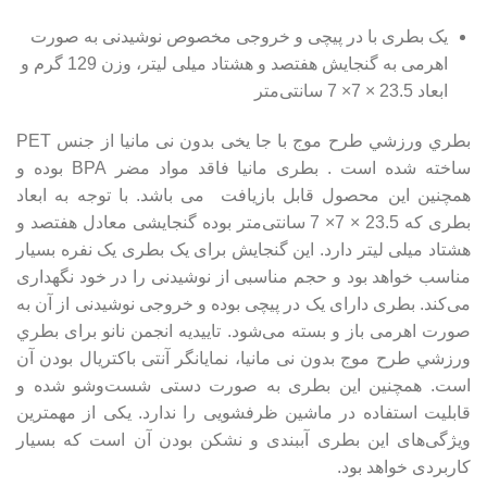
یک بطری با در پیچی و خروجی مخصوص نوشیدنی به صورت
اهرمی به گنجایش هفتصد و هشتاد میلی لیتر، وزن 129 گرم و
ابعاد 23.5 × 7× 7 سانتی‌متر
بطري ورزشي طرح موج با جا یخی بدون نی مانیا از جنس PET
ساخته شده است . بطری مانیا فاقد مواد مضر BPA بوده و
همچنین این محصول قابل بازیافت می باشد. با توجه به ابعاد
بطری که 23.5 × 7× 7 سانتی‌متر بوده گنجایشی معادل هفتصد و
هشتاد میلی لیتر دارد. این گنجایش برای یک بطری یک نفره بسیار
مناسب خواهد بود و حجم مناسبی از نوشیدنی را در خود نگهداری
می‌کند. بطری دارای یک در پیچی بوده و خروجی نوشیدنی از آن به
صورت اهرمی باز و بسته می‌شود.
تاییدیه انجمن نانو برای بطري
ورزشي طرح موج
بدون نی مانیا، نمایانگر آنتی باکتریال بودن آن
است. همچنین این بطری به صورت دستی شست‌وشو شده و
قابلیت استفاده در ماشین ظرفشویی را ندارد. یکی از مهمترین
ویژگی‌های این بطری آببندی و نشکن بودن آن است که بسیار
کاربردی خواهد بود.