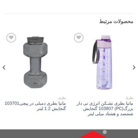
محصولات مرتبط
Add to
Add to
wishlist
wishlist
بطری
بطری
مانیا بطری نشـکن انرژی نی دار
مانیا بطری دمبلی در پیچی103701
بزرگ(PC) 103807 گنجایش
گنجایش 1.2 لیتر
ششصد و هشتاد میلی لیتر