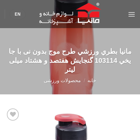
Ski
t
EN
conten
مانیا بطري ورزشي طرح موج بدون نی با جا
يخي 103114 گنجایش هفتصد و هشتاد میلی
لیتر
خانه
/
محصولات ورزشی
Add to