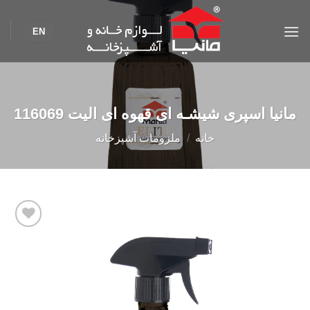
Ski
t
EN
conten
مانیا اسپری شیشـه ای قهوه ای الیت 116069
خانه
/
ملزومات آشپزخانه
Add to
wishlist