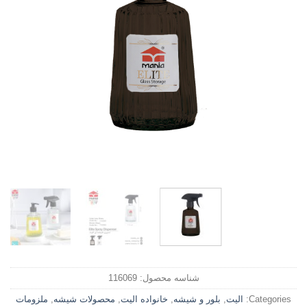
شناسه محصول:
116069
Categories:
الیت
,
بلور و شیشه
,
خانواده الیت
,
محصولات شیشه
,
ملزومات