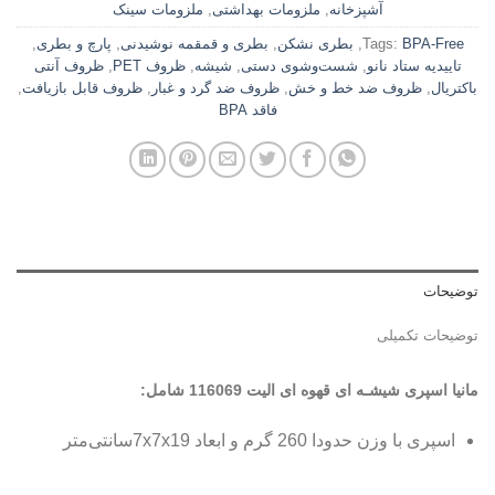
آشپزخانه
,
ملزومات بهداشتی
,
ملزومات سینک
BPA-Free
Tags:
,
بطری نشکن
,
بطری و قمقمه نوشیدنی
,
پارچ و بطری
,
تاییدیه ستاد نانو
,
شست‌وشوی دستی
,
شیشه
,
ظروف PET
,
ظروف آنتی
باکتریال
,
ظروف ضد خط و خش
,
ظروف ضد گرد و غبار
,
ظروف قابل بازیافت
,
فاقد BPA
توضیحات
توضیحات تکمیلی
مانیا اسپری شیشـه ای قهوه ای الیت 116069 شامل
:
اسپری با وزن حدودا 260 گرم و ابعاد 7x7x19سانتی‌متر