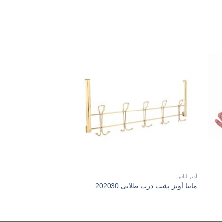
Add to
Add 
wishlist
wishli
آویز لباس
آویز لباس
مانیا آويز پشت درب 
مانیا آويز پشت درب طلايی 202030
202043