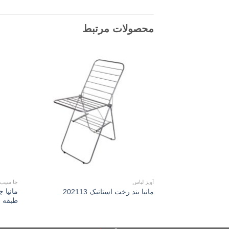
محصولات مرتبط
Add to
wishlist
آویز لباس
جا سیب ز
مانیا 
مانیا بند رخت استاتیک 202113
طبقه مشک