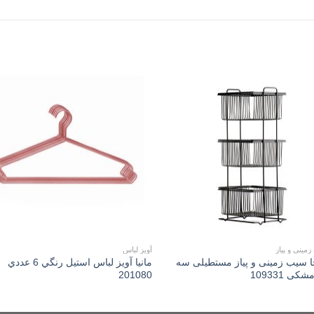
to
Add to
st
wishlist
مینی و پیاز
آویز لباس
جا سیب زمینی و پیاز مستطیلی سه
مانیا آويز لباس استیل رنگي 6 عددي
ی 109331
201080