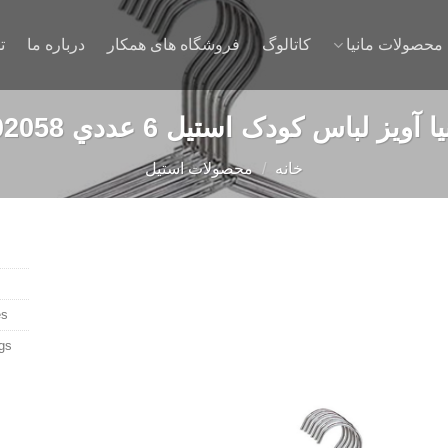
محصولات مانیا
کاتالوگ
فروشگاه های همکار
درباره ما
ت
ا آويز لباس کودک استیل 6 عددي 202058
خانه
/
محصولات استیل
s:
Add to
gs:
wishlist