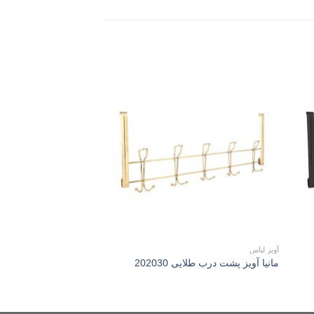
Add to
Add 
wishlist
wishli
آویز لباس
جا سیب زمینی و پیاز
مانیا جا سیب زمینی و پ
مانیا آويز پشت درب طلايی 202030
مشکی 109335