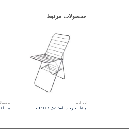
محصولات مرتبط
Add to
wishlist
آویز لباس
محصولات
مانیا بند رخت استاتیک 202113
مانیا نرد