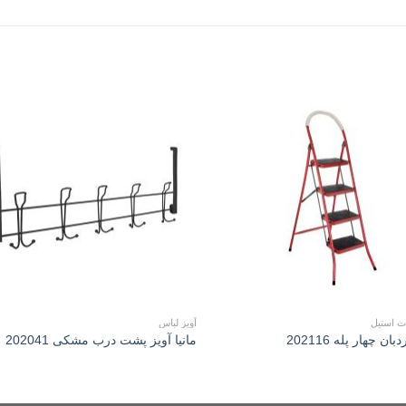
to
Add to
st
wishlist
 استیل
آویز لباس
بان چهار پله 202116
مانیا آويز پشت درب مشکی 202041