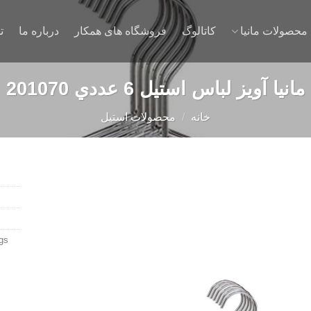
محصولات مانیا
کاتالوگ
فروشگاه های همکار
درباره ما
ت
مانیا آويز لباس استیل 6 عددي 201070
خانه
/
محصولات استیل
Add to
gs:
wishlist