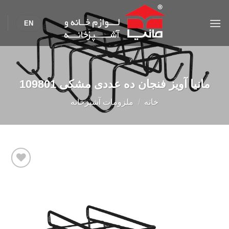
Ski
t
EN
conten
مانیا آويز فنجان ده عددی مشکی 109801
خانه
/
ملزومات آشپزخانه
Add to
wishlist