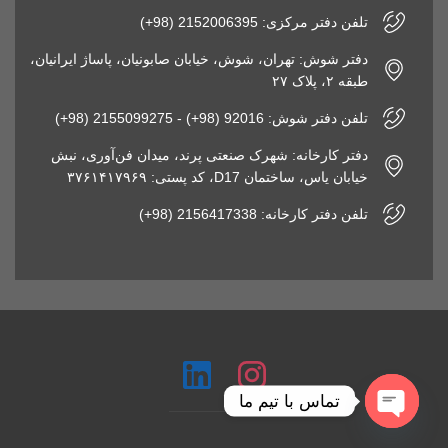
تلفن دفتر مرکزی: 2152006395 (98+)
دفتر شوش: تهران، شوش، خیابان صابونیان، پاساژ ایرانیان،
طبقه ۲، پلاک ۲۷
تلفن دفتر شوش: 92016 (98+) - 2155099275 (98+)
دفتر کارخانه: شهرک صنعتی پرند، میدان فن‌آوری، نبش
خیابان یاس، ساختمان D17، کد پستی: ۳۷۶۱۴۱۷۹۶۹
تلفن دفتر کارخانه: 2156417338 (98+)
تماس با تیم ما
Open chaty