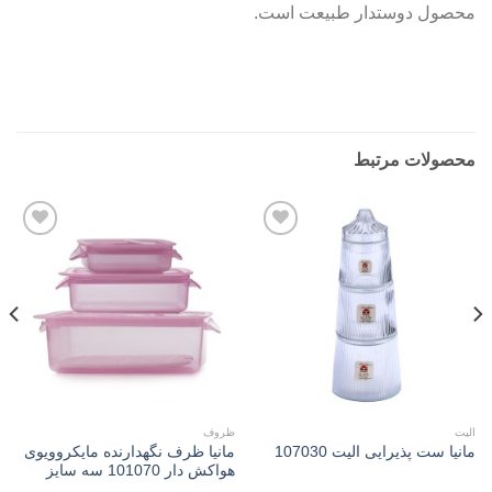
محصول دوستدار طبیعت است.
محصولات مرتبط
Add to
Add to
wishlist
wishlist
الیت
ظروف
مانیا ظرف نگهدارنده مایکروویوی
مانیا ست پذیرایی الیت 107030
هواکش دار 101070 سه سایز