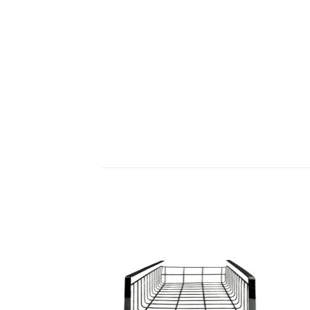
Add to
Add 
wishlist
wishli