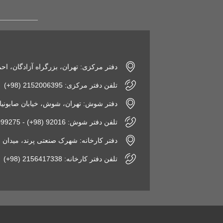
دفتر مرکزی: تهران، بزرگراه آزادگان، اح
تلفن دفتر مرکزی: 2152006395 (98+)
دفتر شوش: تهران، شوش، خیابان صابونیان، پاساژ
تلفن دفتر شوش: 92016 (98+) - 2155099275 (98+)
دفتر کارخانه: شهرک صنعتی پرند، میدان فن‌آوری، نبش 
تلفن دفتر کارخانه: 2156417338 (98+)