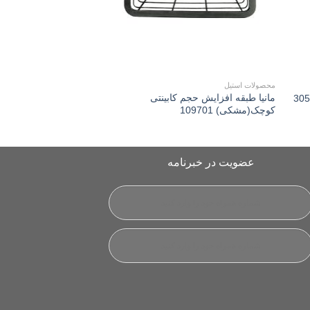
محصولات استیل
آویز حوله
مانیا طبقه افزايش حجم کابینتی
مانیا آويز دستمال حول
کوچک(مشکی) 109701
109401
عضویت در خبرنامه