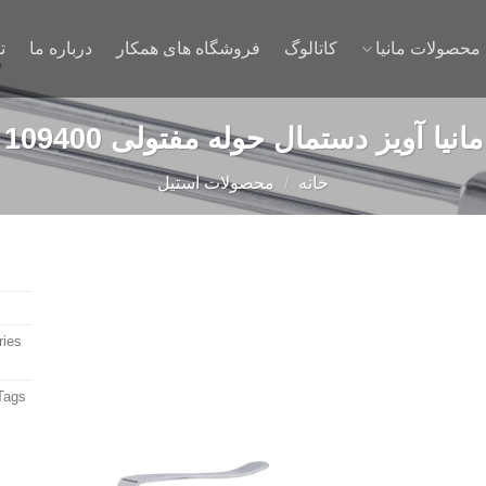
محصولات مانیا
کاتالوگ
فروشگاه های همکار
درباره ما
ت
مانیا آويز دستمال حوله مفتولی 109400
خانه
/
محصولات استیل
ies:
Add to
wishlist
Tags: