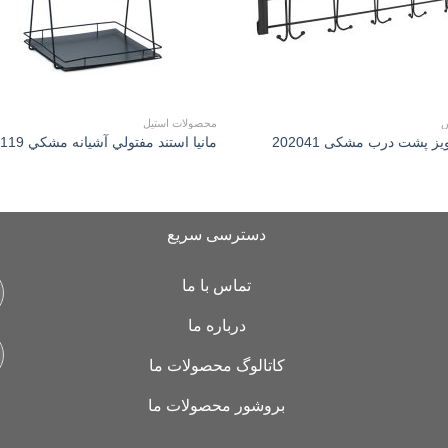
س
محصولات استیل
ويز پشت درب مشکی 202041
مانیا استند مفتولي آشیانه مشكي 305119
دسترسی سریع
تماس با ما
درباره ما
کاتالوگ محصولات ما
بروشور محصولات ما