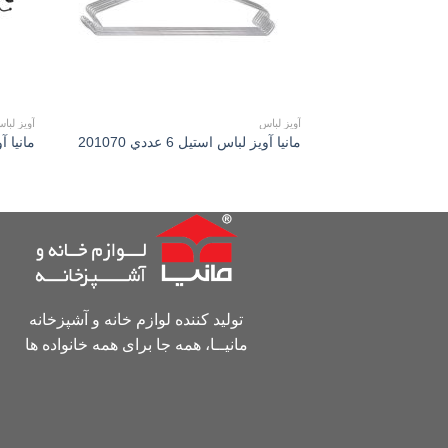
آویز لباس
آویز لبا
مانیا آويز لباس استیل 6 عددي 201070
مانیا آ
تولید کننده لوازم خانه و آشپزخانه
مانیــا، همه جا برای همه خانواده ها