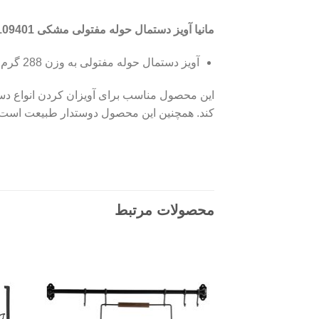
مانیا آويز دستمال حوله مفتولی مشکی 109401 شامل:
آويز دستمال حوله مفتولی به وزن 288 گرم و ابعاد 24x9x10 سانتی‌متر
این محصول مناسب برای آویزان کردن انواع دست
کند. همچنین این محصول دوستدار طبیعت است.
محصولات مرتبط
Add to
wishlist