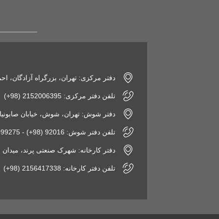
دفتر مرکزی: تهران، بزرگراه آزادگان، اح
تلفن دفتر مرکزی: 2152006395 (98+)
دفتر شوش: تهران، شوش، خیابان صابونیان، پاساژ
تلفن دفتر شوش: 92016 (98+) - 2155099275 (98+)
دفتر کارخانه: شهرک صنعتی پرند، میدان فن‌آوری، نبش 
تلفن دفتر کارخانه: 2156417338 (98+)