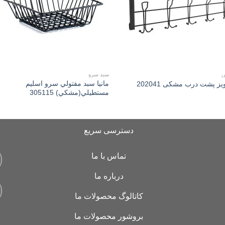
س
سبد سرو
مانیا سبد مفتولي سرو اسلیم
ويز پشت درب مشکی 202041
مستطیلي(مشكي) 305115
دسترسی سریع
تماس با ما
درباره ما
کاتالوگ محصولات ما
بروشور محصولات ما