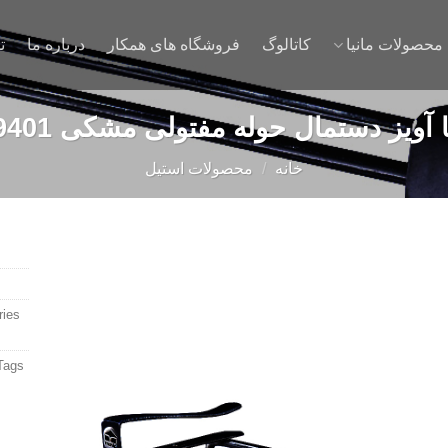
محصولات مانیا
کاتالوگ
فروشگاه های همکار
درباره ما
ت
ا آويز دستمال حوله مفتولی مشکی 109401
خانه
/
محصولات استیل
ies:
Add to
wishlist
Tags: