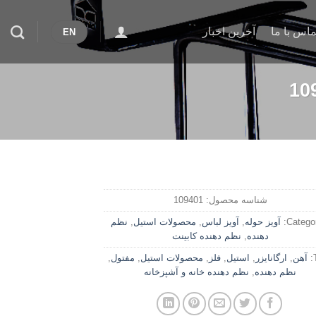
ماس با ما
آخرین اخبار
EN
شناسه محصول:
109401
Categor
آویز حوله
,
آویز لباس
,
محصولات استیل
,
نظم
دهنده
,
نظم دهنده کابینت
آهن
,
ارگانایزر
,
استیل
,
فلز
,
محصولات استیل
,
مفتول
,
نظم دهنده
,
نظم دهنده خانه و آشپزخانه