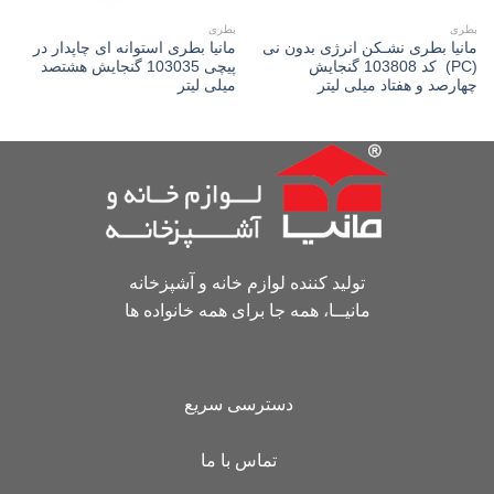
بطری
بطری
مانیا بطری نشـکن انرژی بدون نی
مانیا بطری استوانه ای چاپدار در
(PC) کد 103808 گنجایش
پیچی 103035 گنجایش هشتصد
چهارصد و هفتاد میلی لیتر
میلی لیتر
تولید کننده لوازم خانه و آشپزخانه
مانیــا، همه جا برای همه خانواده ها
دسترسی سریع
تماس با ما