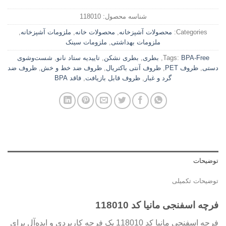
شناسه محصول:
118010
Categories:
محصولات آشپزخانه
,
محصولات خانه
,
ملزومات آشپزخانه
,
ملزومات بهداشتی
,
ملزومات سینک
BPA-Free
Tags:
,
بطری
,
بطری نشکن
,
تاییدیه ستاد نانو
,
شست‌وشوی
دستی
,
ظروف PET
,
ظروف آنتی باکتریال
,
ظروف ضد خط و خش
,
ظروف ضد
گرد و غبار
,
ظروف قابل بازیافت
,
فاقد BPA
توضیحات
توضیحات تکمیلی
فرچه اسفنجی مانیا کد 118010
فرچه اسفنجی مانیا کد 118010 یک فرچه کاربردی و ایده‌آل برای