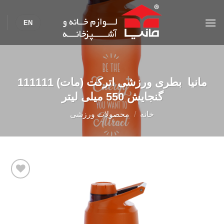
Ski
t
EN
conten
مانیا بطری ورزشی اترکت (مات) 111111
گنجایش 550 میلی لیتر
خانه
/
محصولات ورزشی
Add to
wishlist