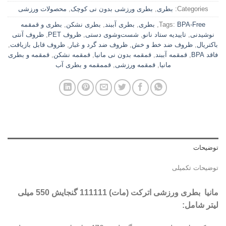
Categories:
بطری
,
بطری ورزشی بدون نی کوچک
,
محصولات ورزشی
BPA-Free
Tags:
,
بطری
,
بطری آببند
,
بطری نشکن
,
بطری و قمقمه
نوشیدنی
,
تاییدیه ستاد نانو
,
شست‌وشوی دستی
,
ظروف PET
,
ظروف آنتی
باکتریال
,
ظروف ضد خط و خش
,
ظروف ضد گرد و غبار
,
ظروف قابل بازیافت
,
فاقد BPA
,
قمقمه آببند
,
قمقمه بدون نی مانیا
,
قمقمه نشکن
,
قمقمه و بطری
مانیا
,
قمقمه ورزشی
,
قممقمه و بطری آب
توضیحات
توضیحات تکمیلی
مانیا بطری ورزشی اترکت (مات) 111111
گنجایش 550 میلی
لیتر شامل
: