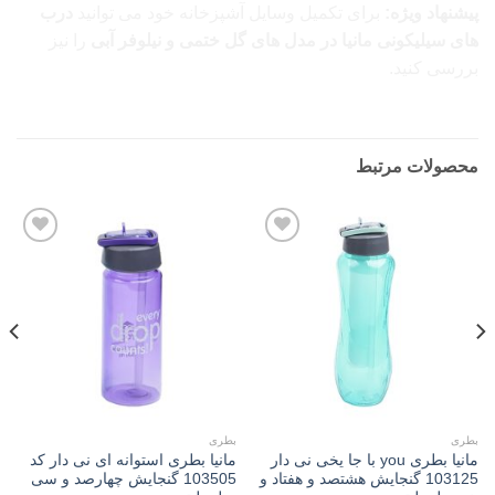
پیشنهاد ویژه:
برای تکمیل وسایل آشپزخانه خود می توانید
درب
های سیلیکونی مانیا در مدل های
گل ختمی
و
نیلوفر آبی
را نیز
بررسی کنید.
محصولات مرتبط
Add to
Add to
wishlist
wishlist
بطری
بطری
مانیا بطری you با جا یخی نی دار
مانیا بطری استوانه ای نی دار کد
103125 گنجایش هشتصد و هفتاد و
103505 گنجایش چهارصد و سی