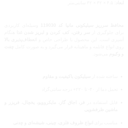
ابعاد:
۴.۵ × ۳۲ × ۳۲ سانتی‌متر
معرفی محصول
محافظ سرریز سیلیکونی مانیا کد 119030
وسیله‌ای کاربردی
برای جلوگیری از
سر رفتن، کف کردن و لبریز شدن غذا
هنگام
آشپزی است. این محصول با طراحی خاص و
انعطاف‌پذیری بالا
روی انواع قابلمه و ماهیتابه قرار می‌گیرد و به صورت کامل
چفت
و وکیوم
می‌شود.
ویژگی‌های فنی و عملکردی
ساخته شده از
سیلیکون باکیفیت و مقاوم
تحمل دما از ۴۰- تا ۲۲۰+ درجه سانتی‌گراد
قابل استفاده در
فر، اجاق گاز، مايكروویو، یخچال، فریزر و
ماشین ظرفشویی
مناسب برای
انواع ظروف فلزی، چینی، شیشه‌ای و چدنی