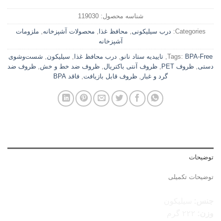
شناسه محصول:
119030
Categories:
درب سیلیکونی
,
محافظ غذا
,
محصولات آشپزخانه
,
ملزومات
آشپزخانه
BPA-Free
Tags:
,
تاییدیه ستاد نانو
,
درب محافظ غذا
,
سیلیکون
,
شست‌وشوی
دستی
,
ظروف PET
,
ظروف آنتی باکتریال
,
ظروف ضد خط و خش
,
ظروف ضد
گرد و غبار
,
ظروف قابل بازیافت
,
فاقد BPA
توضیحات
توضیحات تکمیلی
محافظ سرریز سیلیکونی
مانیا
– کد 119030
جنس:
سیلیکون
وزن:
۲۲۲ گرم