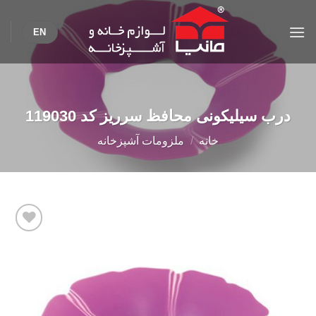
Ski
t
EN
conten
درب سیلیکونی محافظ سرريز کد 119030
خانه
/
ملزومات آشپزخانه
Add to
wishlist