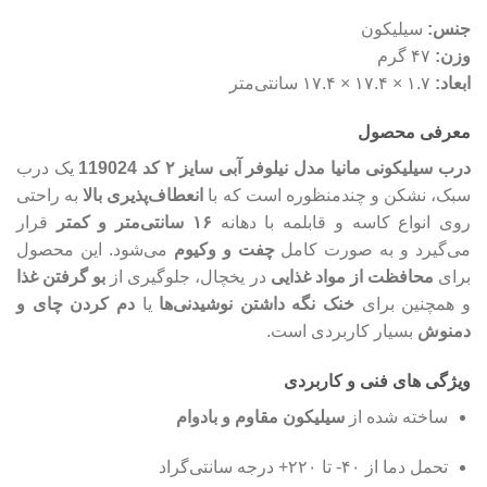
جنس:
سیلیکون
وزن:
۴۷ گرم
ابعاد:
۱.۷ × ۱۷.۴ × ۱۷.۴ سانتی‌متر
معرفی محصول
درب سیلیکونی مانیا مدل نیلوفر آبی سایز ۲ کد 119024
یک درب
سبک، نشکن و چندمنظوره است که با
انعطاف‌پذیری بالا
به راحتی
روی انواع کاسه و قابلمه با دهانه
۱۶ سانتی‌متر و کمتر
قرار
می‌گیرد و به صورت کامل
چفت و وکیوم
می‌شود. این محصول
برای
محافظت از مواد غذایی
در یخچال، جلوگیری از
بو گرفتن غذا
و همچنین برای
خنک نگه داشتن نوشیدنی‌ها
یا
دم کردن چای و
دمنوش
بسیار کاربردی است.
ویژگی‌ های فنی و کاربردی
ساخته شده از
سیلیکون مقاوم و بادوام
تحمل دما از ۴۰- تا ۲۲۰+ درجه سانتی‌گراد