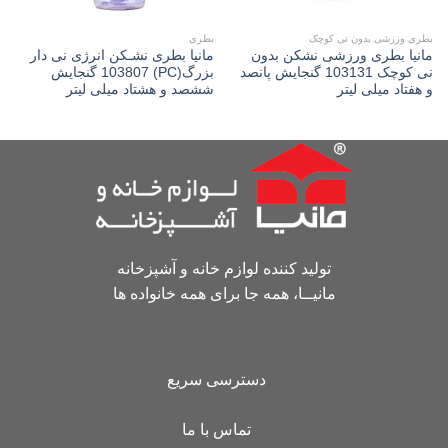
بطری ورزشی بدون نی کوچک
بطری
مانیا بطری ورزشی نشکن بدون
مانیا بطری نشـکن انرژی نی دار
نی کوچک 103131 گنجایش پانصد
بزرگ(PC) 103807 گنجایش
و هفتاد میلی لیتر
ششصد و هشتاد میلی لیتر
تولید کننده لوازم خانه و آشپزخانه
مانیــا، همه جا برای همه خانواده ها
دسترسی سریع
تماس با ما