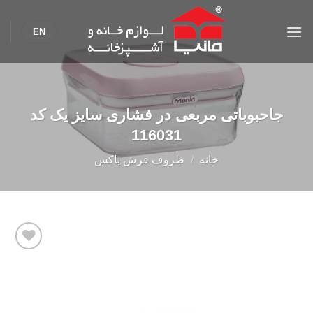
Ski
t
EN
conten
جاحبوباتی مربعی در فشاری سايز یک کد
116031
خانه
/
ظروف فرش باکس
Add to
wishlist