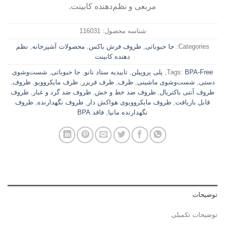
مربعی و نظم‌دهنده کابینت.
شناسه محصول:
116031
Categories:
جا حبوباتی
,
ظروف فرش باکس
,
محصولات آشپزخانه
,
نظم
دهنده کابینت
BPA-Free
Tags:
,
پلی پروپیلن
,
تاییدیه ستاد نانو
,
جا حبوباتی
,
شست‌وشوی
دستی
,
شست‌وشوی ماشینی
,
ظرف
,
ظرف فریزر
,
ظرف مایکروویو
,
ظروف
,
ظروف آنتی باکتریال
,
ظروف ضد خط و خش
,
ظروف ضد گرد و غبار
,
ظروف
قابل بازیافت
,
ظروف مایکروویوی هواکش دار
,
ظروف نگهدارنده
,
ظروف
نگهدارنده مانیا
,
فاقد BPA
توضیحات
توضیحات تکمیلی