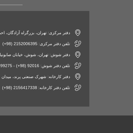
دفتر مرکزی: تهران، بزرگراه آزادگان، اح
تلفن دفتر مرکزی: 2152006395 (98+)
دفتر شوش: تهران، شوش، خیابان صابونیان، پاساژ
تلفن دفتر شوش: 92016 (98+) - 2155099275 (98+)
دفتر کارخانه: شهرک صنعتی پرند، میدان فن‌آوری، نبش 
تلفن دفتر کارخانه: 2156417338 (98+)