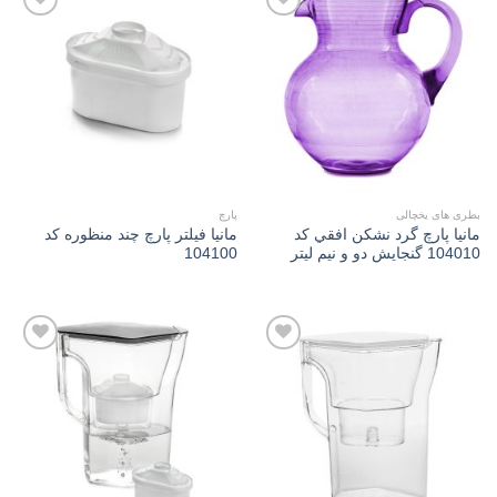
Add to
Add to
wishlist
wishlist
بطری های یخچالی
پارچ
مانیا پارچ گرد نشکن افقي کد
مانیا فیلتر پارچ چند منظوره کد
104010 گنجایش دو و نیم لیتر
104100
Add to
Add to
wishlist
wishlist