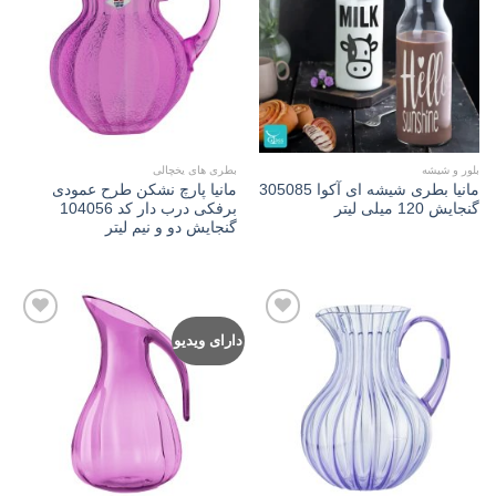
Add to
Add to
wishlist
wishlist
بلور و شیشه
بطری های یخچالی
مانیا بطری شیشه ای آکوا 305085
مانیا پارچ نشکن طرح عمودی
گنجایش 120 میلی لیتر
برفکی درب دار کد 104056
گنجایش دو و نیم لیتر
دارای ویدیو
Add to
Add to
wishlist
wishlist