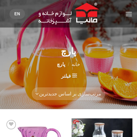
Ski
t
EN
conten
پارچ
خانه
/
پارچ
فیلتر