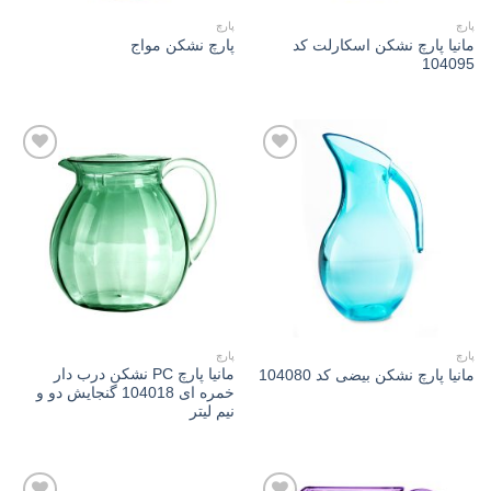
پارچ
پارچ
مانیا پارچ نشکن اسکارلت کد
پارچ نشکن مواج
104095
Add to
Add to
wishlist
wishlist
پارچ
پارچ
مانیا پارچ PC نشکن درب دار
مانیا پارچ نشکن بیضی کد 104080
خمره ای 104018 گنجایش دو و
نیم لیتر