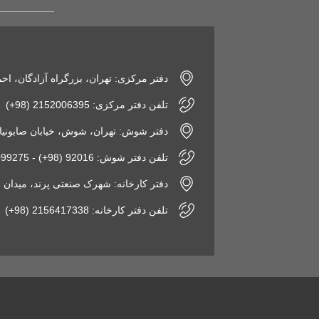
دفتر مرکزی: تهران، بزرگراه آزادگان، اح
تلفن دفتر مرکزی: 2152006395 (98+)
دفتر شوش: تهران، شوش، خیابان صابونیان، پاساژ
تلفن دفتر شوش: 92016 (98+) - 2155099275 (98+)
دفتر کارخانه: شهرک صنعتی پرند، میدان فن‌آوری، نبش 
تلفن دفتر کارخانه: 2156417338 (98+)