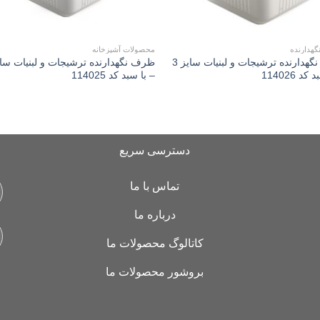
هدارنده
محصولات آشپزخانه
ظرف نگهدارنده ترشیجات و لبنیات سايز 3
د 114026
– با سبد کد 114025
دسترسی سریع
تماس با ما
درباره ما
کاتالوگ محصولات ما
بروشور محصولات ما