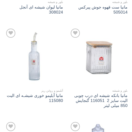
بلور و شیشه
بلور و شیشه
مانیا ست قهوه جوش پیرکس
مانیا لیوان شیشه ای آنجل
308024
505014
Add to
Add to
wishlist
wishlist
بلور و شیشه
آبلیمو و روغن ریز
مانیا بانکه شیشه ای درب چوبی
مانیا آبلیمو خوری شیشـه ای الیت
الیت سايز 2 116051 گنجایش
115080
850 میلی لیتر