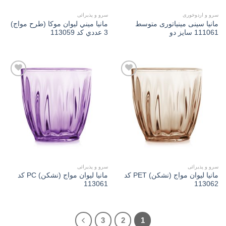
سرو و اردوخوری
سرو و پذیرائی
مانیا سینی مینیاتوری متوسط
مانیا میني لیوان موکا (طرح مواج)
111061 سایز دو
3 عددي کد 113059
Add to
Add to
wishlist
wishlist
سرو و پذیرائی
سرو و پذیرائی
مانیا لیوان مواج (نشکن) PET کد
مانیا لیوان مواج (نشکن) PC کد
113061
113062
3
2
1