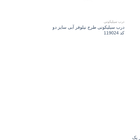
درب سیلیکونی
درب سیلیکونی طرح نیلوفر آبی سايز دو
کد 119024
Add 
wishli
 یک