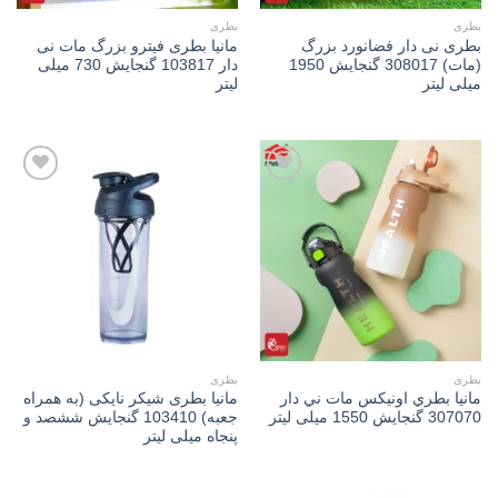
بطری
بطری
بطری نی دار فضانورد بزرگ
مانیا بطری فیترو بزرگ مات نی
(مات) 308017 گنجایش 1950
دار 103817 گنجایش 730 میلی
میلی لیتر
لیتر
Add to
Add to
wishlist
wishlist
بطری
بطری
مانیا بطري اونیكس مات ني دار
مانیا بطری شیکر نايکی (به همراه
307070 گنجایش 1550 میلی لیتر
جعبه) 103410 گنجایش ششصد و
پنجاه میلی لیتر