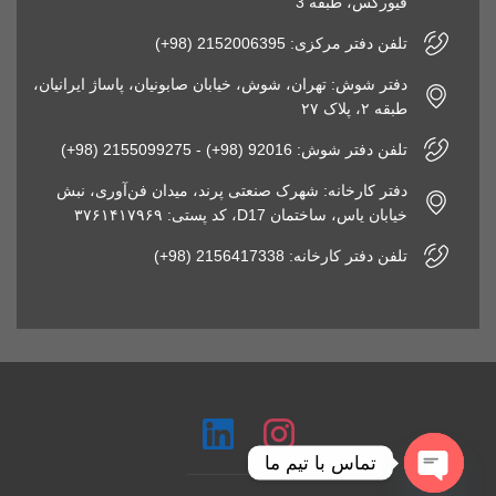
فیورکس، طبقه 3
تلفن دفتر مرکزی: 2152006395 (98+)
دفتر شوش: تهران، شوش، خیابان صابونیان، پاساژ ایرانیان،
طبقه ۲، پلاک ۲۷
تلفن دفتر شوش: 92016 (98+) - 2155099275 (98+)
دفتر کارخانه: شهرک صنعتی پرند، میدان فن‌آوری، نبش
خیابان یاس، ساختمان D17، کد پستی: ۳۷۶۱۴۱۷۹۶۹
تلفن دفتر کارخانه: 2156417338 (98+)
تماس با تیم ما