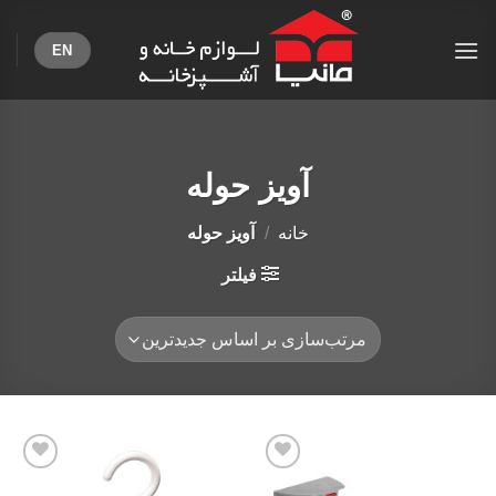
Ski
t
EN
conten
آویز حوله
خانه
/
آویز حوله
فیلتر